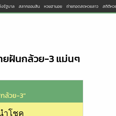
่งรัฐบาล
สลากออมสิน
หวยฮานอย
ถ่ายทอดสดหวยลาว
สถิติหวย
ายฝันกล้วย-3 แม่นๆ
"กล้วย-3"
นนำโชค