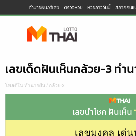
Skip
ทำนายฝัน/ตีเลข
ตรวจหวย
หวยลาววันนี้
สลากกินแบ
to
content
เลขเด็ดฝันเห็นกล้วย-3 ทำน
โพสต์ใน
ทำนายฝัน
/
กล้วย-3
เลขนำโชค ฝันเห็น
เลขมงคล เด่