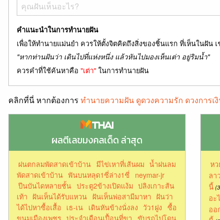
คำแนะนำในการทำนายฝัน
เพื่อให้ทำนายแม่นยำ ควรให้ตั้งจิตคิดถึงสิ่งของชิ้นแรก ที่เห็นในฝัน เ
"หากท่านฝันว่า เดินไปที่แห่งหนึ่ง แล้วหันไปมองเห็นเต่า อยู่ริมน้ำ"
ควรคำที่ใช้ค้นหาคือ
"เต่า"
ในการทำนายฝัน
คลิกที่นี่ หากต้องการ
ทำนายความฝัน ดูดวงความรัก ดวงการเงิ
ผลตีเลขมงคลเด็ด ล่าสุด
ฝนตกลมพัดสาดเข้าบ้าน
มีไข่เหาที่เส้นผม
น้ำฝนลม
หว
พัดสาดเข้าบ้าน
ฟันบนหลุด1ซี่ล่าง1ซี่
neymar-jr
ลาว
ปีนบันไดหลายชั้น
ประตู2ข้างเปิดแง้ม
ปลิงเกาะส้น
นี้
(3
เท้า
ฝันเห็นได้รับแหวน
ฝันเห็นพ่อสามีมาหา
ฝันว่า
อะไ
ได้ไปหาซื้อเสื้อ
เธ-เน
เดินหันข้างนั่งลง
วัว1ฝูง
ซื้อ
ออก
ขนมเมืองเพชร
ประจําเดือนเปื้อนที่ขา
ขับรถไปโดน