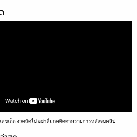
็ด
ลขเด็ด งวดถัดไป อย่าลืมกดติดตามรายการหลังจบคลิป