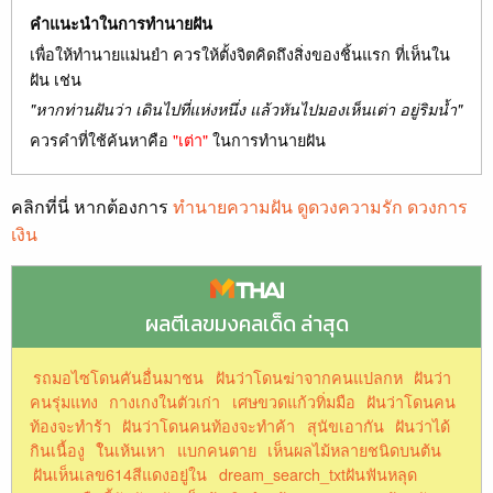
คำแนะนำในการทำนายฝัน
เพื่อให้ทำนายแม่นยำ ควรให้ตั้งจิตคิดถึงสิ่งของชิ้นแรก ที่เห็นใน
ฝัน เช่น
"หากท่านฝันว่า เดินไปที่แห่งหนึ่ง แล้วหันไปมองเห็นเต่า อยู่ริมน้ำ"
ควรคำที่ใช้ค้นหาคือ
"เต่า"
ในการทำนายฝัน
คลิกที่นี่ หากต้องการ
ทำนายความฝัน ดูดวงความรัก ดวงการ
เงิน
ผลตีเลขมงคลเด็ด ล่าสุด
รถมอไซโดนคันอื่นมาชน
ฝันว่าโดนฆ่าจากคนแปลกห
ฝันว่า
คนรุ่มแทง
กางเกงในตัวเก่า
เศษขวดแก้วทิ่มมือ
ฝันว่าโดนคน
ท้องจะทำร้า
ฝันว่าโดนคนท้องจะทำค้า
สุนัขเอากัน
ฝันว่าได้
กินเนื้องู
ใันเห้นเหา
แบกคนตาย
เห็นผลไม้หลายชนิดบนต้น
ฝันเห็นเลข614สีแดงอยู่ใน
dream_search_txtฝันฟันหลุด