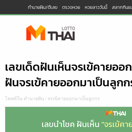
Skip
ทำนายฝัน/ตีเลข
ตรวจหวย
หวยลาววันนี้
สลากกินแบ
to
content
เลขเด็ดฝันเห็นจรเข้คายออ
ฝันจรเข้คายออกมาเป็นลูกก
โพสต์ใน
ทำนายฝัน
/
จรเข้คายออกมาเป็นลูกกร
เลขนำโชค ฝันเห็น
"จรเข้คา