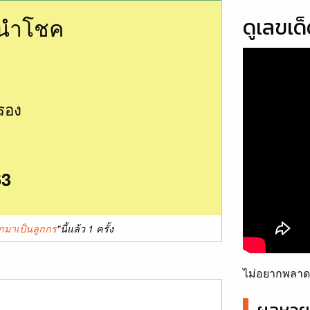
นนำโชค
ดูเลขเด
รอง
63
กมาเป็นลูกกร
"นี้แล้ว 1 ครั้ง
ไม่อยากพลาดเ