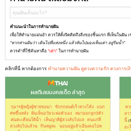
คำแนะนำในการทำนายฝัน
เพื่อให้ทำนายแม่นยำ ควรให้ตั้งจิตคิดถึงสิ่งของชิ้นแรก ที่เห็นในฝัน เ
"หากท่านฝันว่า เดินไปที่แห่งหนึ่ง แล้วหันไปมองเห็นเต่า อยู่ริมน้ำ"
ควรคำที่ใช้ค้นหาคือ
"เต่า"
ในการทำนายฝัน
คลิกที่นี่ หากต้องการ
ทำนายความฝัน ดูดวงความรัก ดวงการเงิ
ผลตีเลขมงคลเด็ด ล่าสุด
กุมารผู้หญิงผู้ชายขอมา
ขับรถยนต์เร็วทางโค้ง
แบก
หว
ศพขึ้นหลัง
ฝันเห็นอวัยวะพ่อตัวเอง
หมาออกลูก3ตัว
ลาว
ต่นตะเคียนใต้น้ำ
เห็นญาติผู้ล่วงลับไปแล
คนแก่ที่
นี้
(3
ล่วงลับไปแล้วน
กินหมูทะ
นอนอยูู่แล้วเอียงคอไปท
อะไ