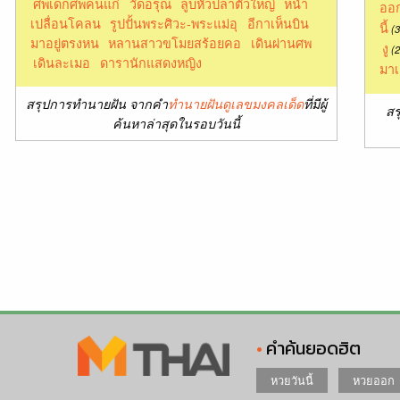
ศพเด็กศพคนแก่
วัดอรุณ
ลูบหัวปลาตัวใหญ่
หน้า
ออก
เปลื่อนโคลน
รูปปั้นพระศิวะ-พระแม่อุ
อีกาเห็นบิน
นี้
(3
มาอยู่ตรงหน
หลานสาวขโมยสร้อยคอ
เดินผ่านศพ
งู
(2
เดินละเมอ
ดารานักแสดงหญิง
มาเ
สรุปการทำนายฝัน จากคำ
ทำนายฝันดูเลขมงคลเด็ด
ที่มีผู้
สร
ค้นหาล่าสุดในรอบวันนี้
คำค้นยอดฮิต
หวยวันนี้
หวยออก