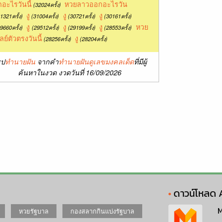
อะไรวันนี้
หวยลาวออกอะไรวัน
(32024ครั้ง)
งู
งู
งู
1321ครั้ง)
(31004ครั้ง)
(30721ครั้ง)
(30161ครั้ง)
งู
งู
งู
หวย
9660ครั้ง)
(29512ครั้ง)
(29199ครั้ง)
(28553ครั้ง)
ลย์ตัวตรงวันนี้
งู
(28256ครั้ง)
(28204ครั้ง)
ุป
ทำนายฝัน
จากคำ
ทำนายฝันดูเลขมงคลเด็ด
ที่มีผู้
ค้นหาในงวด งวดวันที่ 16/09/2026
ดาวน์โหลด 
M
หวยรัฐบาล
กองสลากกินแบ่งรัฐบาล