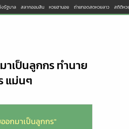
่งรัฐบาล
สลากออมสิน
หวยฮานอย
ถ่ายทอดสดหวยลาว
สถิติหวย
กมาเป็นลูกกร ทำนาย
ร แม่นๆ
ยออกมาเป็นลูกกร"