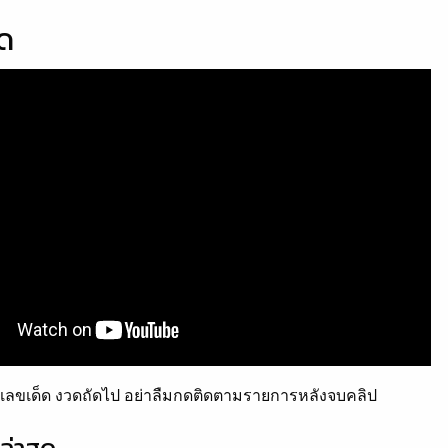
็ด
ลขเด็ด งวดถัดไป อย่าลืมกดติดตามรายการหลังจบคลิป