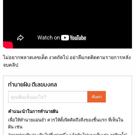
ไม่อยากพลาดเลขเด็ด งวดถัดไป อย่าลืมกดติดตามรายการหลัง
จบคลิป
ทำนายฝัน ตีเลขมงคล
ค้นหา
คำแนะนำในการทำนายฝัน
เพื่อให้ทำนายแม่นยำ ควรให้ตั้งจิตคิดถึงสิ่งของชิ้นแรก ที่เห็นใน
ฝัน เช่น
"หากท่านฝันว่า เดินไปที่แห่งหนึ่ง แล้วหันไปมองเห็นเต่า อยู่ริมน้ำ"