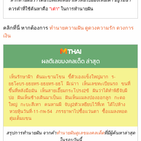
ควรคำที่ใช้ค้นหาคือ
"เต่า"
ในการทำนายฝัน
คลิกที่นี่ หากต้องการ
ทำนายความฝัน ดูดวงความรัก ดวงการ
เงิน
ผลตีเลขมงคลเด็ด ล่าสุด
เห็นรักษาฝ้า
ต้นมะขามโขน
ขี้ตัวเองแข็งใหญ่มาก
ร-
ยธโeบร-ยธยทร-ยธยทร-ยธโ
ผีเน่าา
เห็นเลขทะเบียนรถ
ขนที่
ขึ้นที่หลังมือมัน
เห็นสายเอี๊ยมกระโปรง2ข้
ฝันว่าได้ทำพิธีจับผี
ปอ
ฝันเห็นช้างเดินมาเป็นแ
ฝันเห็นแมลงป่องออกลูก
กะดอ
ใหญ่
กะบะสีเทา
คนหามผี
จับงู2ตัวเหยียบไว้ที่เท
ได้ไปห้าง
หวยหุ้นวันที่-11-กพ-54
ภรรยาพาไปซื้อแว่นตา
ซื้อแมลงทอด
ตุ่มเต็มแขน
สรุปการทำนายฝัน จากคำ
ทำนายฝันดูเลขมงคลเด็ด
ที่มีผู้ค้นหาล่าสุด
ในรอบวันนี้