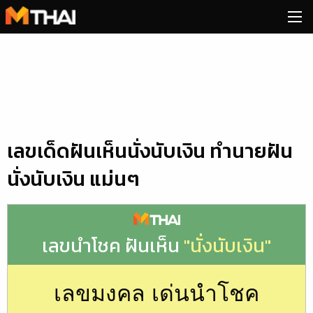
Skip
to
content
เลขเด็ดฝันเห็นนั่งนับเงิน ทำนายฝัน
นั่งนับเงิน แม่นๆ
เลขนำโชค ฝันเห็น
"นั่งนับเงิน"
เลขมงคล เด่นนำโชค