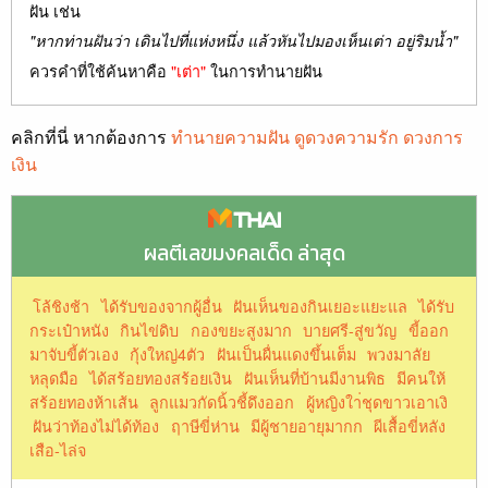
ฝัน เช่น
"หากท่านฝันว่า เดินไปที่แห่งหนึ่ง แล้วหันไปมองเห็นเต่า อยู่ริมน้ำ"
ควรคำที่ใช้ค้นหาคือ
"เต่า"
ในการทำนายฝัน
คลิกที่นี่ หากต้องการ
ทำนายความฝัน ดูดวงความรัก ดวงการ
เงิน
ผลตีเลขมงคลเด็ด ล่าสุด
โล้ชิงช้า
ได้รับของจากผู้อื่น
ฝันเห็นของกินเยอะแยะแล
ได้รับ
กระเป๋าหนัง
กินไข่ดิบ
กองขยะสูงมาก
บายศรี-สู่ขวัญ
ขี้ออก
มาจับขี้ตัวเอง
กุ้งใหญ่4ตัว
ฝันเป็นผื่นแดงขึ้นเต็ม
พวงมาลัย
หลุดมือ
ได้สร้อยทองสร้อยเงิน
ฝันเห็นที่บ้านมีงานพิธ
มีคนให้
สร้อยทองห้าเส้น
ลูกแมวกัดนิ้วชี้ดึงออก
ผู้หญิงใา่ชุดขาวเอาเงิ
ฝันว่าท้องไม่ได้ท้อง
ฤาษีขี่ห่าน
มีผู้ชายอายุมากก
ผีเสื้อขี่หลัง
เสือ-ไล่จ