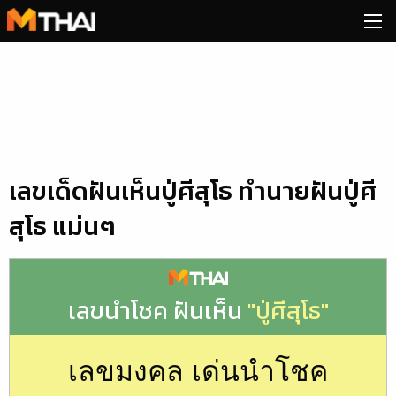
Skip
to
content
เลขเด็ดฝันเห็นปู่ศีสุโธ ทำนายฝันปู่ศี
สุโธ แม่นๆ
เลขนำโชค ฝันเห็น
"ปู่ศีสุโธ"
เลขมงคล เด่นนำโชค