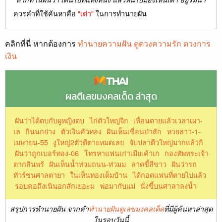
ควรคำที่ใช้ค้นหาคือ
"เต่า"
ในการทำนายฝัน
คลิกที่นี่ หากต้องการ
ทำนายความฝัน ดูดวงความรัก ดวงการ
เงิน
ผลตีเลขมงคลเด็ด ล่าสุด
ฝันว่าได้ตบกับผูหญิงตบ
ไก่ตัวใหญ่จิก
เพื่อนตายแล้วเวลาเผา-
เล
กินนกย่าง
ตัวเงินคัวทอง
ฝันเห็นเขื่อนป่าสัก
หวยลาว-1-
เมษายน-55
งูใหญ่2ตัวตีตายหมดเลย
จับปลาตีวใหญ่มากแล้วกิ
ฝันว่าถูกเบอร์ทอง-06
โทรหาแฟนเก่าเมียเค้าเก
กองทัพพระเจ้า
ตากสินพร้
ฝันเห็นน้ำท่วมถนน-ท่วมม
ลาดขี้สีขาว
ฝันว่ารถ
ทัวร์ชนศาลตายา
ใันเห็นทองเต็มบ้าน
ได้กอดแฟนที่ตายไปแล้ว
รอบคอถึงเนินอกสักเยอะม
พ่อมากับแม่
นั่งขี้บนศาลาลงน้ำ
สรุปการทำนายฝัน จากคำ
ทำนายฝันดูเลขมงคลเด็ด
ที่มีผู้ค้นหาล่าสุด
ในรอบวันนี้