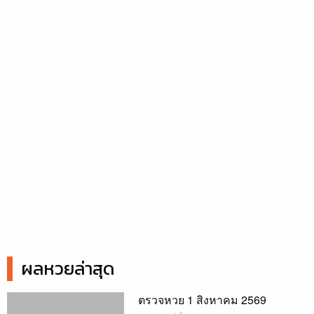
ผลหวยล่าสุด
ตรวจหวย 1 สิงหาคม 2569