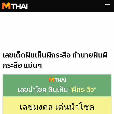
Skip
to
content
เลขเด็ดฝันเห็นผีกระสือ ทำนายฝันผี
กระสือ แม่นๆ
เลขนำโชค ฝันเห็น
"ผีกระสือ"
เลขมงคล เด่นนำโชค