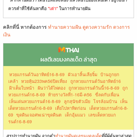
ควรคำที่ใช้ค้นหาคือ
"เต่า"
ในการทำนายฝัน
คลิกที่นี่ หากต้องการ
ทำนายความฝัน ดูดวงความรัก ดวงการ
เงิน
ผลตีเลขมงคลเด็ด ล่าสุด
หวยแกรนด์วันอาทิตย์16-8-69
ผัวเอาลิ้นเลียจิ๋ม
บ้านถูกยก
เคล้า
หวยหุ้น233พค56ปิดเที่ยง
ถูกหวยแกรนด์วันอาทิตย์16
ฝ้าเต็มใบหน้า
ฝันว่าได้ไพ่ตอง
ถูกหวยแกรนด์วันนี้16-8-69
ถูก
หวยแกรนด์16-8-69
ท้ายรางวัลที่1-16มี-ค56
ขี่ลดกับเพื่อน
เห็นเด่นหวยแกรนด์16-8-69
ลูกสุนัขตัวเมีย
โจรล้อมบ้าน
เห็น
เด็ดหวยแกรนด์16-8-69
เตี่ยไปหาทิดก่อน
เด็ดหวยแกรนด์16-8-
69
ขุดดินเจอศพเน่าขุดดินต
เด็กอุ้มแมว
เลขเด็ดหวยแก
รนด์16-8-69
สรุปการทำนายฝัน จากคำ
ทำนายฝันดูเลขมงคลเด็ด
ที่มีผู้ค้นหาล่าสุด