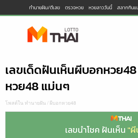
Skip
ทำนายฝัน/ตีเลข
ตรวจหวย
หวยลาววันนี้
สลากกินแบ
to
content
เลขเด็ดฝันเห็นผีบอกหวย4
หวย48 แม่นๆ
โพสต์ใน
ทำนายฝัน
/
ผีบอกหวย48
เลขนำโชค ฝันเห็น
"ผ