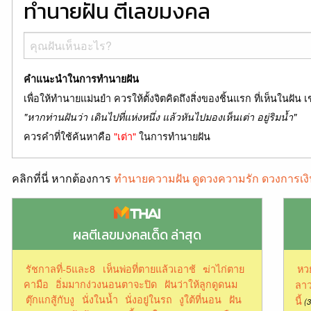
ทำนายฝัน ตีเลขมงคล
คำแนะนำในการทำนายฝัน
เพื่อให้ทำนายแม่นยำ ควรให้ตั้งจิตคิดถึงสิ่งของชิ้นแรก ที่เห็นในฝัน เ
"หากท่านฝันว่า เดินไปที่แห่งหนึ่ง แล้วหันไปมองเห็นเต่า อยู่ริมน้ำ"
ควรคำที่ใช้ค้นหาคือ
"เต่า"
ในการทำนายฝัน
คลิกที่นี่ หากต้องการ
ทำนายความฝัน ดูดวงความรัก ดวงการเงิ
ผลตีเลขมงคลเด็ด ล่าสุด
รัชกาลที่-5และ8
เห็นพ่อที่ตายแล้วเอาช้
ฆ่าไก่ตาย
หว
คามือ
อิ่มมากง่วงนอนตาจะปิด
ฝันว่าให้ลูกดูดนม
ลาว
ตุ๊กแกสู้กับงู
นั่งในน้ำ
นั่งอยู่ในรถ
งูใต้ที่นอน
ฝัน
นี้
(3