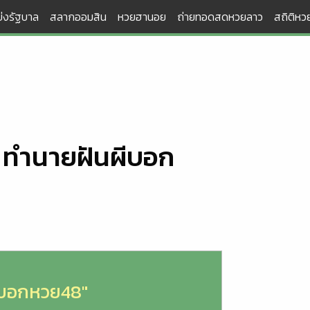
่งรัฐบาล
สลากออมสิน
หวยฮานอย
ถ่ายทอดสดหวยลาว
สถิติหวย
8 ทำนายฝันผีบอก
ีบอกหวย48"