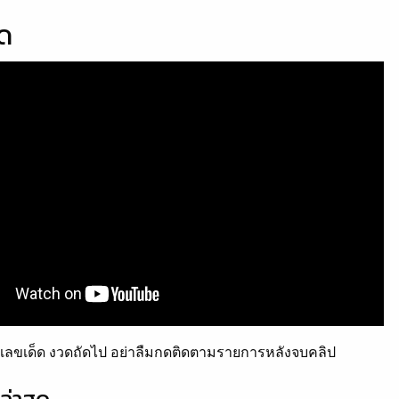
็ด
ลขเด็ด งวดถัดไป อย่าลืมกดติดตามรายการหลังจบคลิป