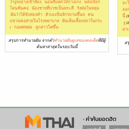
ว่างูจงอางเข้าห้อง
นอนขี้แตกใส่กางเกง
นสงเงือก
อะไ
โดนฟันคอ
น้องชายที่บวชเป็นพระสึ
รังต่อในหลุม
ออก
ฝันว่าได้จับทองคำ
ตัวเองปั่นจักรยานขึ้นล
คน
นี้
(3
แขวนคอตายในโรงพยาบาล
ฝันเห็นเลี้ยงปลาในกระ
งู
(2
เ
กอดศพพ่อ
ลูกสาวโตขึ้น
มาเ
สรุปการทำนายฝัน จากคำ
ทำนายฝันดูเลขมงคลเด็ด
ที่มีผู้
สร
ค้นหาล่าสุดในรอบวันนี้
คำค้นยอดฮิต