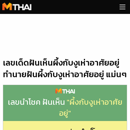
Skip
to
content
เลขเด็ดฝันเห็นผึ้งกับงูเห่าอาศัยอยู่
ทำนายฝันผึ้งกับงูเห่าอาศัยอยู่ แม่นๆ
เลขนำโชค ฝันเห็น
"ผึ้งกับงูเห่าอาศัย
อยู่"