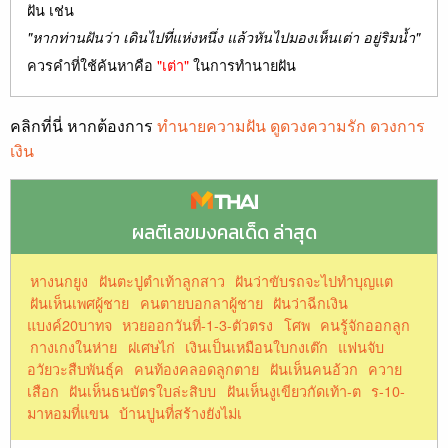
ฝัน เช่น
"หากท่านฝันว่า เดินไปที่แห่งหนึ่ง แล้วหันไปมองเห็นเต่า อยู่ริมน้ำ"
ควรคำที่ใช้ค้นหาคือ
"เต่า"
ในการทำนายฝัน
คลิกที่นี่ หากต้องการ
ทำนายความฝัน ดูดวงความรัก ดวงการ
เงิน
ผลตีเลขมงคลเด็ด ล่าสุด
หางนกยูง
ฝันตะปูตำเท้าลูกสาว
ฝันว่าขับรถจะไปทำบุญแต
ฝันเห็นเพศผู้ชาย
คนตายบอกลาผู้ชาย
ฝันว่าฉีกเงิน
แบงค์20บาทจ
หวยออกวันที่-1-3-ตัวตรง
โศพ
คนรู้จักออกลูก
กางเกงในห่าย
ฝเศษไก่
เงินเป็นเหมือนใบกงเต๊ก
แฟนจับ
อวัยวะสืบพันธุ์ค
คนท้องคลอดลูกตาย
ฝันเห็นคนอ้วก
ควาย
เสือก
ฝันเห็นธนบัตรใบล่ะสิบบ
ฝันเห็นงูเขียวกัดเท้า-ต
ร-10-
มาหอมที่แขน
บ้านปูนที่สร้างยังไม่เ