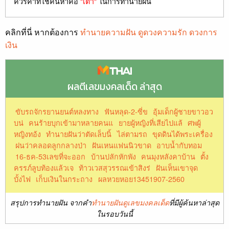
ควรคำที่ใช้ค้นหาคือ
"เต่า"
ในการทำนายฝัน
คลิกที่นี่ หากต้องการ
ทำนายความฝัน ดูดวงความรัก ดวงการ
เงิน
ผลตีเลขมงคลเด็ด ล่าสุด
ขับรถจักรยานยนต์หลงทาง
ฟันหลุด-2-ซี่ข
อุ้มเด็กผู้ชายขาวอว
บน่
คนร้ายบุกเข้ามาหลายคนแ
ยายผู้หญิงที่เสียไปแล้
ศพผู้
หญิงทอ้ง
ทํานายฝันว่าตัดเล็บนิ้
ไล่ตามรถ
ขุดดินได้พระเครื่อง
ฝนว่าคลอดลูกกลางป่า
ฝันเหนแฟนนิวขาด
อาบน้ำกับทอม
16-ธค-53เลขที่จะออก
บ้านปลักหักพัง
คนมุงหลังคาบ้าน
ตั้ง
ครรภ์ลูบท้องแล้วเจ
ท้าวเวสสุวรรณเข้าสิงร่
ฝันเห็นเขาจุด
บั้งไฟ
เก็บเงินในกระถาง
ผลหวยหอย13451907-2560
สรุปการทำนายฝัน จากคำ
ทำนายฝันดูเลขมงคลเด็ด
ที่มีผู้ค้นหาล่าสุด
ในรอบวันนี้