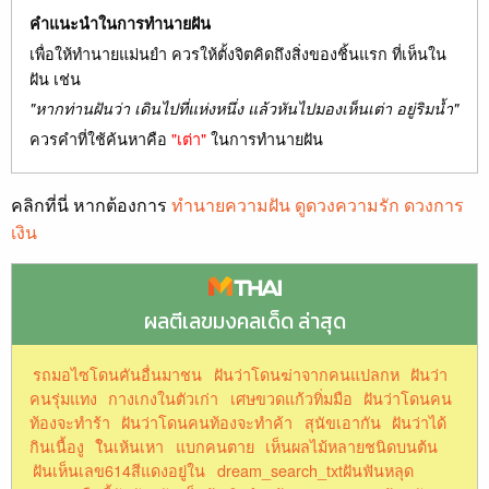
คำแนะนำในการทำนายฝัน
เพื่อให้ทำนายแม่นยำ ควรให้ตั้งจิตคิดถึงสิ่งของชิ้นแรก ที่เห็นใน
ฝัน เช่น
"หากท่านฝันว่า เดินไปที่แห่งหนึ่ง แล้วหันไปมองเห็นเต่า อยู่ริมน้ำ"
ควรคำที่ใช้ค้นหาคือ
"เต่า"
ในการทำนายฝัน
คลิกที่นี่ หากต้องการ
ทำนายความฝัน ดูดวงความรัก ดวงการ
เงิน
ผลตีเลขมงคลเด็ด ล่าสุด
รถมอไซโดนคันอื่นมาชน
ฝันว่าโดนฆ่าจากคนแปลกห
ฝันว่า
คนรุ่มแทง
กางเกงในตัวเก่า
เศษขวดแก้วทิ่มมือ
ฝันว่าโดนคน
ท้องจะทำร้า
ฝันว่าโดนคนท้องจะทำค้า
สุนัขเอากัน
ฝันว่าได้
กินเนื้องู
ใันเห้นเหา
แบกคนตาย
เห็นผลไม้หลายชนิดบนต้น
ฝันเห็นเลข614สีแดงอยู่ใน
dream_search_txtฝันฟันหลุด