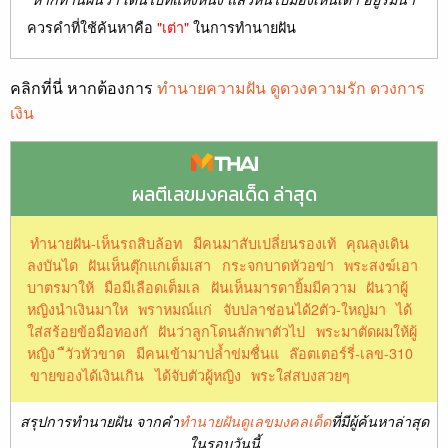
ควรคำที่ใช้ค้นหาคือ
"เต่า"
ในการทำนายฝัน
คลิกที่นี่ หากต้องการ
ทำนายความฝัน ดูดวงความรัก ดวงการ
เงิน
ผลตีเลขมงคลเด็ด ล่าสุด
ทํานายฝัน-เห็นรถสิบล้อท
มีคนมาสับเปลี่ยนรองเท้
คุณลุงเดิน
ลงบันได
ฝันเห็นตุ๊กแกเต็มเสา
กระจกบาดหัวอข่า
พระสงฆ์เอา
บาตรมาให้
มือมีเลือดเต็มเล
ฝันเห็นมารดายิ้มมีความ
ฝันวาผู้
หญิงนำเงินมาให
พราหมณ์แก่
จับปลาช่อนได้2ตัว-ใหญ่มา
ได้
ใส่สร้อยข้อมือทองกั
ฝันว่าลูกโดนลักพาตัวไป
พระมาตัดผมให้ผู้
หญิง
ืวัวหัวขาด
มีคนเข้ามาปล้ำข่มชื่นแ
ล๊อตเตอร์รี่-เลข-310
ขายของได้เงินเกิน
ได้จับตัวผู้หญิง
พระใส่สบงสวยๆ
สรุปการทำนายฝัน จากคำ
ทำนายฝันดูเลขมงคลเด็ด
ที่มีผู้ค้นหาล่าสุด
ในรอบวันนี้