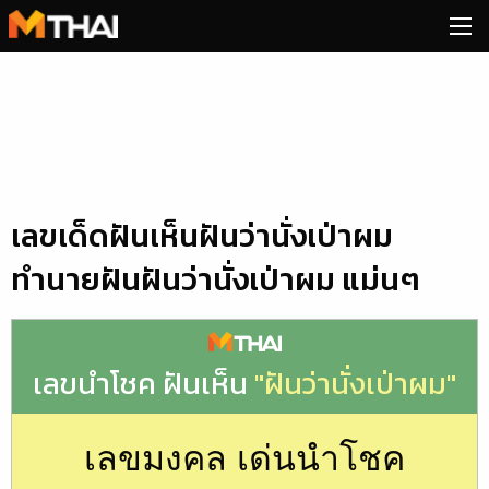
Skip
to
content
เลขเด็ดฝันเห็นฝันว่านั่งเป่าผม
ทำนายฝันฝันว่านั่งเป่าผม แม่นๆ
เลขนำโชค ฝันเห็น
"ฝันว่านั่งเป่าผม"
เลขมงคล เด่นนำโชค