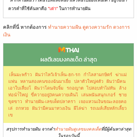
ควรคำที่ใช้ค้นหาคือ
"เต่า"
ในการทำนายฝัน
คลิกที่นี่ หากต้องการ
ทำนายความฝัน ดูดวงความรัก ดวงการ
เงิน
ผลตีเลขมงคลเด็ด ล่าสุด
เห็นมะพร้าว
ฝันว่าไหว้เจ้าเห็น-ฮก-รก
กำไลสามกษิตร์
ฆ่าแม่
แฟน
หลานสองคนของฉันมาเยี่ย
ปลาตัวใหญ่4ตัว
ฝันว่ามีคน
เอาใบเสี่ยงโ
ฝันว่าโดนจับจิ๋ม
รถอญาต
ไปสอบทำไม่ทัน
ล้าง
ท่อนำ้ใหญ่
ขี่ควายอยู่3คนควายเดินไ
เล่นพนันสนุกเกอร์
ชาย
ขุดขาว
ทํานายฝัน-เลขเด็ดปลาครา
เจอแหวนเงินขณะลอยคอ
เล่
ถกหวย
ฝันว่ามีคนมาทวงเงิน
ผีไล่ฆ่า
รถเมล์เสียหลักเลี้ยว
เข
สรุปการทำนายฝัน จากคำ
ทำนายฝันดูเลขมงคลเด็ด
ที่มีผู้ค้นหาล่าสุด
ในรอบวันนี้