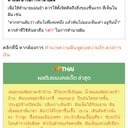
เพื่อให้ทำนายแม่นยำ ควรให้ตั้งจิตคิดถึงสิ่งของชิ้นแรก ที่เห็นใน
ฝัน เช่น
"หากท่านฝันว่า เดินไปที่แห่งหนึ่ง แล้วหันไปมองเห็นเต่า อยู่ริมน้ำ"
ควรคำที่ใช้ค้นหาคือ
"เต่า"
ในการทำนายฝัน
คลิกที่นี่ หากต้องการ
ทำนายความฝัน ดูดวงความรัก ดวงการ
เงิน
ผลตีเลขมงคลเด็ด ล่าสุด
ฝนตกลมพัดสาดเข้าบ้าน
มีไข่เหาที่เส้นผม
น้ำฝนลมพัดสาดเข้า
บ้าน
ฟันบนหลุด1ซี่ล่าง1ซี่
neymar-jr
ปีนบันไดหลายชั้น
ประตู2ข้างเปิดแง้ม
ปลิงเกาะส้นเท้า
ฝันเห็นได้รับแหวน
ฝัน
เห็นพ่อสามีมาหา
ฝันว่าได้ไปหาซื้อเสื้อ
เธ-เน
เดินหันข้างนั่ง
ลง
วัว1ฝูง
ซื้อขนมเมืองเพชร
ประจําเดือนเปื้อนที่ขา
ขับรถไป
โดนตำรวจจับติดค
ตัวเงินตัวทองกัดคนที่ต
ฝันเห็นแหวนสีเขียว