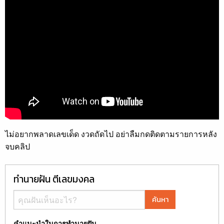
ไม่อยากพลาดเลขเด็ด งวดถัดไป อย่าลืมกดติดตามรายการหลัง
จบคลิป
ทำนายฝัน ตีเลขมงคล
ค้นหา
คำแนะนำในการทำนายฝัน