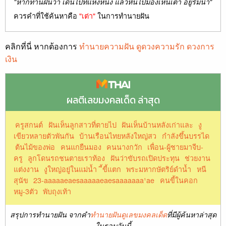
"หากท่านฝันว่า เดินไปที่แห่งหนึ่ง แล้วหันไปมองเห็นเต่า อยู่ริมน้ำ"
ควรคำที่ใช้ค้นหาคือ
"เต่า"
ในการทำนายฝัน
คลิกที่นี่ หากต้องการ
ทำนายความฝัน ดูดวงความรัก ดวงการ
เงิน
ผลตีเลขมงคลเด็ด ล่าสุด
ครูสกนต์
ฝันเห็นลูกสาวที่ตายไป
ฝันเห็นบ้านหลังเก่าและ
งู
เขียวหลายตัวพันกัน
บ้านเรือนไทยหลังใหญ่สว
กำลังขึ้นบรรได
ต้นไม้ของพ่อ
คนแกยืนมอง
คนนางกวัก
เพื่อน-ผู้ชายมาจีบ-
ครู
ลูกโดนรถชนตายเราท้อง
ฝันว่าขับรถเปิดประทุน
ช่วยงาน
แต่งงาน
งูใหญ่อยู่ในแม่น้ำ
ี้ขี้แตก
พระมหากษัตริย์ดำน้ำ
หนี
สุนัข
23-aaaaaeaesaaaaaeaesaaaaaaa¹ae
คนขี้ในคอก
หมู-3ตัว
พับถุงเท้า
สรุปการทำนายฝัน จากคำ
ทำนายฝันดูเลขมงคลเด็ด
ที่มีผู้ค้นหาล่าสุด
ในรอบวันนี้