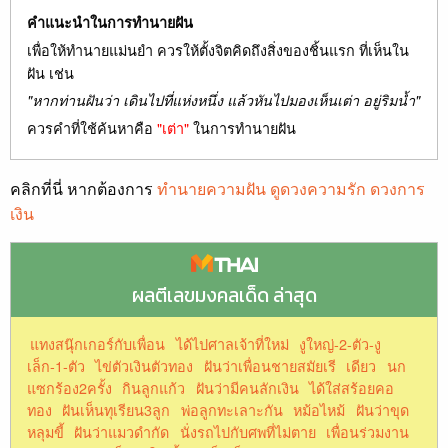
คำแนะนำในการทำนายฝัน
เพื่อให้ทำนายแม่นยำ ควรให้ตั้งจิตคิดถึงสิ่งของชิ้นแรก ที่เห็นใน
ฝัน เช่น
"หากท่านฝันว่า เดินไปที่แห่งหนึ่ง แล้วหันไปมองเห็นเต่า อยู่ริมน้ำ"
ควรคำที่ใช้ค้นหาคือ
"เต่า"
ในการทำนายฝัน
คลิกที่นี่ หากต้องการ
ทำนายความฝัน ดูดวงความรัก ดวงการ
เงิน
ผลตีเลขมงคลเด็ด ล่าสุด
แทงสนุ๊กเกอร์กับเพื่อน
ได้ไปศาลเจ้าที่ใหม่
งูใหญ่-2-ตัว-งู
เล็ก-1-ตัว
ไข่ตัวเงินตัวทอง
ฝันว่าเพื่อนชายสมัยเรี
เดียว
นก
แซกร้อง2ครั้ง
กินลูกแก้ว
ฝันว่ามีคนลักเงิน
ได้ใส่สร้อยคอ
ทอง
ฝันเห็นทุเรียน3ลูก
พ่อลูกทะเลาะกัน
หม้อไหม้
ฝันว่าขุด
หลุมขี้
ฝันว่าแมวดำกัด
นั่งรถไปกับศพที่ไม่ตาย
เพื่อนร่วมงาน