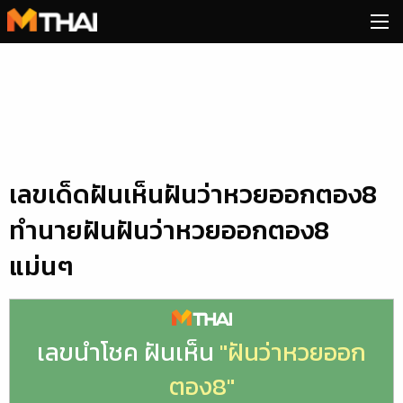
Skip
to
content
เลขเด็ดฝันเห็นฝันว่าหวยออกตอง8
ทำนายฝันฝันว่าหวยออกตอง8
แม่นๆ
เลขนำโชค ฝันเห็น
"ฝันว่าหวยออก
ตอง8"