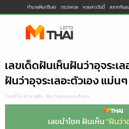
Skip
ทำนายฝัน/ตีเลข
ตรวจหวย
หวยลาววันนี้
สลากกินแบ
to
content
เลขเด็ดฝันเห็นฝันว่าอุจระเ
ฝันว่าอุจระเลอะตัวเอง แม่นๆ
โพสต์ใน
ทำนายฝัน
/
ฝันว่าอุจระเลอะตัวเอง
เลขนำโชค ฝันเห็น
"ฝันว่า