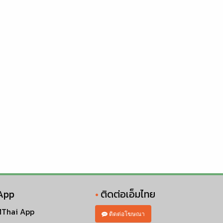
App
ติดต่อเอ็มไทย
Thai App
ติดต่อโฆษณา