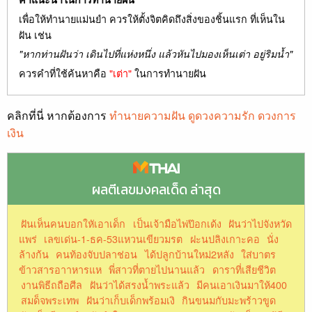
เพื่อให้ทำนายแม่นยำ ควรให้ตั้งจิตคิดถึงสิ่งของชิ้นแรก ที่เห็นใน
ฝัน เช่น
"หากท่านฝันว่า เดินไปที่แห่งหนึ่ง แล้วหันไปมองเห็นเต่า อยู่ริมน้ำ"
ควรคำที่ใช้ค้นหาคือ
"เต่า"
ในการทำนายฝัน
คลิกที่นี่ หากต้องการ
ทำนายความฝัน ดูดวงความรัก ดวงการ
เงิน
ผลตีเลขมงคลเด็ด ล่าสุด
ฝันเห็นคนบอกใหัเอาเด็ก
เป็นเจ้ามือไพ่ป๊อกเด้ง
ฝันว่าไปจังหวัด
แพร่
เลขเด่น-1-ธค-53แหวนเขียวมรต
ฝะนปลิงเกาะคอ
นั่ง
ล้างก้น
คนท้องจับปลาช่อน
ได้ปลูกบ้านใหม่2หลัง
ใส่บาตร
ข้าวสารอาาหารแห
พี่สาวที่ตายไปนานแล้ว
ดาราที่เสียชีวิต
งานพิธีถถือศีล
ฝันว่าได้สรงน้ำพระแล้ว
มีคนเอาเงินมาให้400
สมด็จพระเทพ
ฝันว่าเก็บเด็กพร้อมเงิ
กินขนมกับมะพร้าวขูด