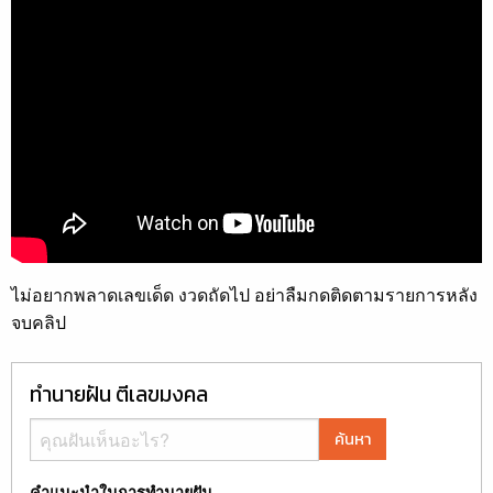
ไม่อยากพลาดเลขเด็ด งวดถัดไป อย่าลืมกดติดตามรายการหลัง
จบคลิป
ทำนายฝัน ตีเลขมงคล
ค้นหา
คำแนะนำในการทำนายฝัน