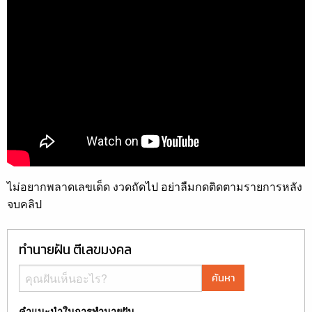
ไม่อยากพลาดเลขเด็ด งวดถัดไป อย่าลืมกดติดตามรายการหลัง
จบคลิป
ทำนายฝัน ตีเลขมงคล
ค้นหา
คำแนะนำในการทำนายฝัน