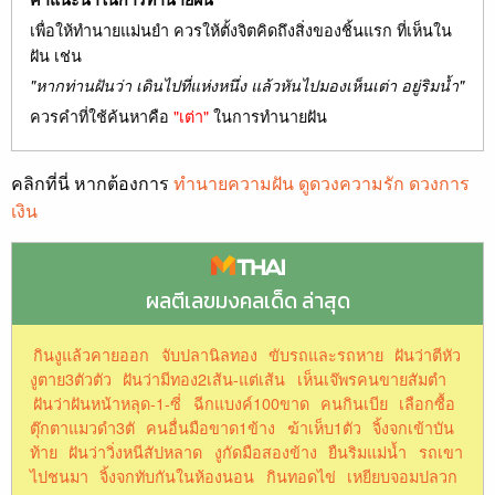
เพื่อให้ทำนายแม่นยำ ควรให้ตั้งจิตคิดถึงสิ่งของชิ้นแรก ที่เห็นใน
ฝัน เช่น
"หากท่านฝันว่า เดินไปที่แห่งหนึ่ง แล้วหันไปมองเห็นเต่า อยู่ริมน้ำ"
ควรคำที่ใช้ค้นหาคือ
"เต่า"
ในการทำนายฝัน
คลิกที่นี่ หากต้องการ
ทำนายความฝัน ดูดวงความรัก ดวงการ
เงิน
ผลตีเลขมงคลเด็ด ล่าสุด
กินงูแล้วคายออก
จับปลานิลทอง
ขับรถและรถหาย
ฝันว่าตีหัว
งูตาย3ตัวตัว
ฝันว่ามีทอง2เส้น-แต่เส้น
เห็นเจ๊พรคนขายสัมตำ
ฝันว่าฝันหน้าหลุด-1-ซี่
ฉีกแบงค์100ขาด
คนกินเบีย
เลือกซื้อ
ตุ๊กตาแมวดำ3ตั
คนอื่นมือขาด1ข้าง
ฆ้าเห็บ1ตัว
จิ้งจกเข้าบัน
ท้าย
ฝันว่าวิ่งหนีสัปหลาด
งูกัดมือสองข้าง
ยืนริมแม่น้ำ
รถเขา
ไปชนมา
จิ้งจกทับกันในห้องนอน
กินทอดไข่
เหยียบจอมปลวก