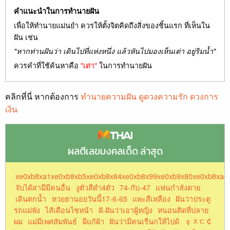
คำแนะนำในการทำนายฝัน
เพื่อให้ทำนายแม่นยำ ควรให้ตั้งจิตคิดถึงสิ่งของชิ้นแรก ที่เห็นใน
ฝัน เช่น
"หากท่านฝันว่า เดินไปที่แห่งหนึ่ง แล้วหันไปมองเห็นเต่า อยู่ริมน้ำ"
ควรคำที่ใช้ค้นหาคือ
"เต่า"
ในการทำนายฝัน
คลิกที่นี่ หากต้องการ
ทำนายความฝัน ดูดวงความรัก ดวงการ
เงิน
ผลตีเลขมงคลเด็ด ล่าสุด
xe0xb8xa1xe0xb8xb5xe0xb8x84xe0xb8x99xe0xb9x80xe0xb8xad
จับได้สามีมีคนอื่น
งูตัวสีดำ4ตัว
74-กับ-47
แฟนกำลังตาย
เดินตกน้ำ
หวยฮานอยวันนี้17-6-65
แพะสีเหลือง
ฝันว่าประตู
รถแม่พัง
ไส้เดือนไชหน้า
ฝั-ฝันว่าเอาผู้หญิง
หนอนติดที่ปลาย
ผม
แม่มีเพศสัมพันธ์
ผีแก้ผ้า
ฝันว่ามีคนเรีนกให้ไปด้
￠ﾸﾧ￠