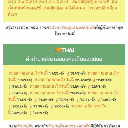
ﾹﾈ￠ﾸﾲ￠ﾹﾀ￠ﾸﾙ￠ﾸﾷ￠ﾹﾉ￠
ฝันว่าผีผู้หญิงมาขอเสื
ฝัน
เห็นฟันหน้าหลุด2ซี่
เหนผุ้หญิงสามถึงสี่คน-แ
กระดาษสี่เหลี่ยม
ตั้งยก
สรุปการทำนายฝัน จากคำ
ทำนายฝันดูเลขมงคลเด็ด
ที่มีผู้ค้นหาล่าสุด
ในรอบวันนี้
คำทำนายฝัน เลขมงคลเด็ดยอดนิยม
หวยลาวออกอะไรวันนี้
งู
หวยลาวออกอะไร
(41526ครั้ง)
(39548ครั้ง)
วันนี้
หวยลาวออกอะไรวันนี้
งู
(37521ครั้ง)
(35906ครั้ง)
(35483ครั้ง)
งู
หวยลาวออกอะไรวันนี้
งู
(34815ครั้ง)
(33294ครั้ง)
(32548ครั้ง)
งู
หวยลาวออกอะไรวันนี้
หวยลาวออกอะไร
(32495ครั้ง)
(32024ครั้ง)
วันนี้
งู
งู
งู
งู
(31321ครั้ง)
(31004ครั้ง)
(30721ครั้ง)
(30161ครั้ง)
(29660ครั้ง)
งู
งู
งู
หวยมาเลย์ตัวตรงวัน
(29512ครั้ง)
(29199ครั้ง)
(28553ครั้ง)
นี้
งู
(28256ครั้ง)
(28204ครั้ง)
สรุป
ทำนายฝัน
จากคำ
ทำนายฝันดูเลขมงคลเด็ด
ที่มีผู้ค้นหาในงวด