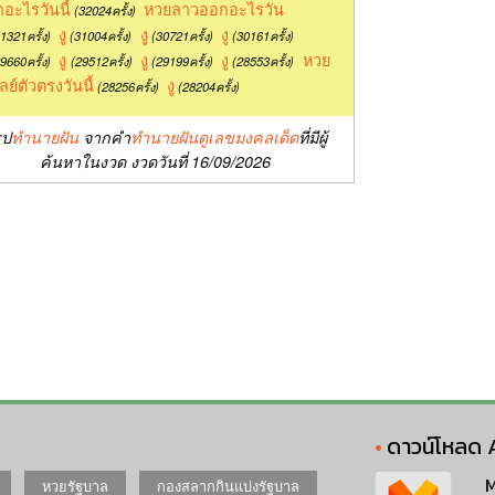
อะไรวันนี้
หวยลาวออกอะไรวัน
(32024ครั้ง)
งู
งู
งู
1321ครั้ง)
(31004ครั้ง)
(30721ครั้ง)
(30161ครั้ง)
งู
งู
งู
หวย
9660ครั้ง)
(29512ครั้ง)
(29199ครั้ง)
(28553ครั้ง)
ลย์ตัวตรงวันนี้
งู
(28256ครั้ง)
(28204ครั้ง)
ุป
ทำนายฝัน
จากคำ
ทำนายฝันดูเลขมงคลเด็ด
ที่มีผู้
ค้นหาในงวด งวดวันที่ 16/09/2026
ดาวน์โหลด 
M
หวยรัฐบาล
กองสลากกินแบ่งรัฐบาล