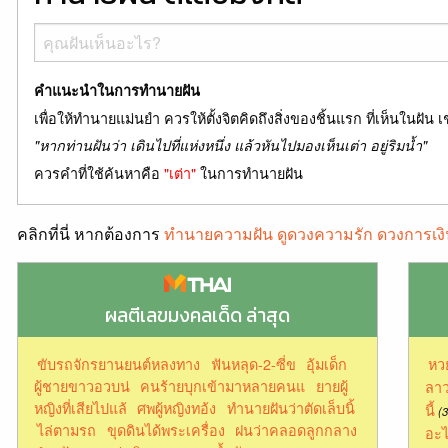
คำแนะนำในการทำนายฝัน
เพื่อให้ทำนายแม่นยำ ควรให้ตั้งจิตคิดถึงสิ่งของชิ้นแรก ที่เห็นในฝัน เ
"หากท่านฝันว่า เดินไปที่แห่งหนึ่ง แล้วหันไปมองเห็นเต่า อยู่ริมน้ำ"
ควรคำที่ใช้ค้นหาคือ
"เต่า"
ในการทำนายฝัน
คลิกที่นี่ หากต้องการ
ทำนายความฝัน ดูดวงความรัก ดวงการเงิ
ผลตีเลขมงคลเด็ด ล่าสุด
ขับรถจักรยานยนต์หลงทาง
ฟันหลุด-2-ซี่ข
อุ้มเด็ก
หว
ผู้ชายขาวอวบน่
คนร้ายบุกเข้ามาหลายคนแ
ยายผู้
ลาว
หญิงที่เสียไปแล้
ศพผู้หญิงทอ้ง
ทํานายฝันว่าตัดเล็บนิ้
นี้
(3
ไล่ตามรถ
ขุดดินได้พระเครื่อง
ฝนว่าคลอดลูกกลาง
อะไ