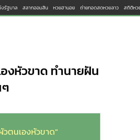
่งรัฐบาล
สลากออมสิน
หวยฮานอย
ถ่ายทอดสดหวยลาว
สถิติหวย
นเองหัวขาด ทำนายฝัน
นๆ
นผัวตนเองหัวขาด"