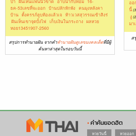
ป่า
ฝันเหนแฟนนิวขาด
อาบน้ำกับทอม
16-
ออก
ธค-53เลขที่จะออก
บ้านปลักหักพัง
คนมุงหลังคา
นี้
(3
บ้าน
ตั้งครรภ์ลูบท้องแล้วเจ
ท้าวเวสสุวรรณเข้าสิงร่
งู
(2
ฝันเห็นเขาจุดบั้งไฟ
เก็บเงินในกระถาง
ผลหวย
มาเ
หอย13451907-2560
สร
สรุปการทำนายฝัน จากคำ
ทำนายฝันดูเลขมงคลเด็ด
ที่มีผู้
ค้นหาล่าสุดในรอบวันนี้
คำค้นยอดฮิต
หวยวันนี้
หวยออก