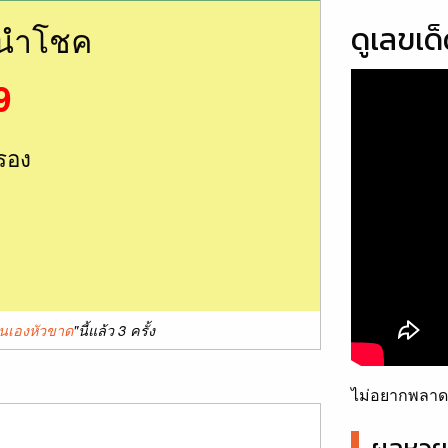
นนำโชค
ดูเลขเด
9
รอง
ตนเองหัวขาด
"นี้แล้ว 3 ครั้ง
ไม่อยากพลาดเ