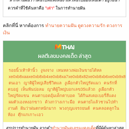
ควรคำที่ใช้ค้นหาคือ
"เต่า"
ในการทำนายฝัน
คลิกที่นี่ หากต้องการ
ทำนายความฝัน ดูดวงความรัก ดวงการ
เงิน
ผลตีเลขมงคลเด็ด ล่าสุด
รอยนิ้วเท้าห้านิ้ว
งูจงจาง
เหนหลวงพ่อเงินขายได้หล
xe0xb8xaaxe0xb8xb4xe0xb8xa7xe0xb8x82xe0xb8xb6xe0xb9x89
ตนเอา
ญาติผู้ใหญ่เสียชีวิตแล
งูเผือกตัวใหญ่รัดแมว
คนรักที่
คบอยู่
เห็นฟันปอลม
ญาติผู้ใหญ่บอกเลข35แล้วถ
งูเผือกตัว
ใหญ่รัดแขน
คนตาบอดอุ้มเด็กตาบอด
ได้กินสเตอเบอรี่สีแดง
ผมตัวเองหงอกขาว
ด้วงกว่างเกาะมือ
คนตายไแล้วชวนไปทำ
งานด้
ฝันว่าฝนตกหนักมาก
พวงกุญแจรถยนต์
คนคลอดลูกใน
ห้อง
ตุ๊กแกเกาะเอว
สรุปการทำนายฝัน จากคำ
ทำนายฝันดูเลขมงคลเด็ด
ที่มีผู้ค้นหาล่าสุด