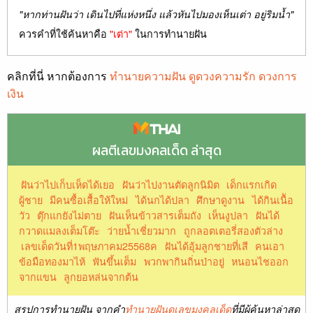
"หากท่านฝันว่า เดินไปที่แห่งหนึ่ง แล้วหันไปมองเห็นเต่า อยู่ริมน้ำ"
ควรคำที่ใช้ค้นหาคือ
"เต่า"
ในการทำนายฝัน
คลิกที่นี่ หากต้องการ
ทำนายความฝัน ดูดวงความรัก ดวงการ
เงิน
ผลตีเลขมงคลเด็ด ล่าสุด
ฝันว่าไปเก็บเห็ดได้เยอ
ฝันว่าไปงานตัดลูกนิมิต
เด็กแรกเกิด
ผู้ชาย
มีคนซื้อเสื้อให้ใหม่
ได้นกได้ปลา
ศึกษาดูงาน
ได้กินเนืัอ
วัว
ตุ๊กแกยังไม่ตาย
ฝันเห็นข้าวสารเต็มถัง
เห็นงูปลา
ฝันได้
กวาดแมลงเต็มโต๊ะ
ว่ายน้ำเชี่ยวมาก
ถูกลอตเตอรี่สองตัวล่าง
เลขเด็ดวันที่1พฤษภาคม25568ค
ฝันได้อุ้มลูกชายที่เสี
คนเอา
ข้อมือทองมาไห้
ฟันขึ้นเต็ม
พวกพากินถิ่นป่าอยู่
หนอนไชออก
จากแขน
ลูกยอหล่นจากต้น
สรุปการทำนายฝัน จากคำ
ทำนายฝันดูเลขมงคลเด็ด
ที่มีผู้ค้นหาล่าสุด