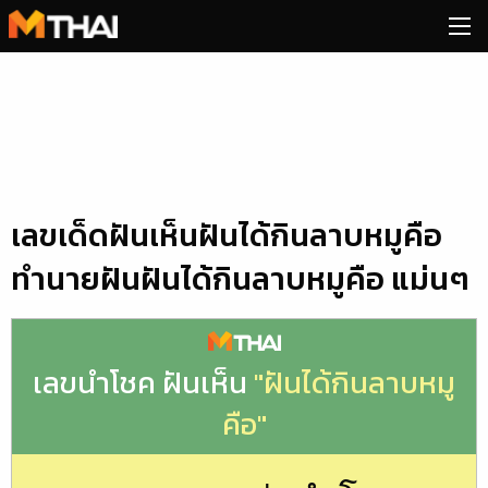
Skip
to
content
เลขเด็ดฝันเห็นฝันได้กินลาบหมูคือ
ทำนายฝันฝันได้กินลาบหมูคือ แม่นๆ
เลขนำโชค ฝันเห็น
"ฝันได้กินลาบหมู
คือ"