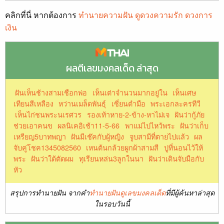
คลิกที่นี่ หากต้องการ
ทำนายความฝัน ดูดวงความรัก ดวงการ
เงิน
ผลตีเลขมงคลเด็ด ล่าสุด
ฝันเห็นช้างสามเชือกพ่อ
เห็นเต่าจำนวนมากอยู่ใน
เห็นเศษ
เทียนสีเหลือง
หว่านเมล็ดพันธุ์
เซี่ยนตำมือ
พระเอกละครทีวี
เห็นไก่ชนพระนเรศวร
รองเท้าหาย-2-ข้าง-หาไม่เจ
ฝันว่ากู้ภัย
ช่วยเอาคนข
ผลนิเคอิเช้า11-5-66
พาแม่ไปไหว้พระ
ฝันว่าเก็บ
เหรียญ5บาทพญา
ฝันมีเช๊คกับผู้หญิง
จูบสามีที่ตายไปแล้ว
ผล
จับคู่โชค1345082560
เหนต้นกล้วยผูกผ้าสามสี
ปูที่นอนไว้ให้
พระ
ฝันว่าใด้ตัดผม
ทุเรียนหล่น3ลูกในนา
ฝันว่าเดินจับมือกับ
หัว
สรุปการทำนายฝัน จากคำ
ทำนายฝันดูเลขมงคลเด็ด
ที่มีผู้ค้นหาล่าสุด
ในรอบวันนี้