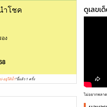
นนำโชค
ดูเลขเด
รอง
68
-อยู่ใต้น้ำ
"นี้แล้ว 1 ครั้ง
ไม่อยากพลาดเ