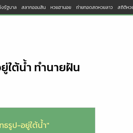
่งรัฐบาล
สลากออมสิน
หวยฮานอย
ถ่ายทอดสดหวยลาว
สถิติหวย
ู่ใต้น้ำ ทำนายฝัน
ธรูป-อยู่ใต้น้ำ"