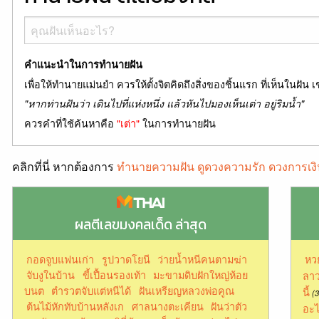
คำแนะนำในการทำนายฝัน
เพื่อให้ทำนายแม่นยำ ควรให้ตั้งจิตคิดถึงสิ่งของชิ้นแรก ที่เห็นในฝัน เ
"หากท่านฝันว่า เดินไปที่แห่งหนึ่ง แล้วหันไปมองเห็นเต่า อยู่ริมน้ำ"
ควรคำที่ใช้ค้นหาคือ
"เต่า"
ในการทำนายฝัน
คลิกที่นี่ หากต้องการ
ทำนายความฝัน ดูดวงความรัก ดวงการเงิ
ผลตีเลขมงคลเด็ด ล่าสุด
กอดจูบแฟนเก่า
รูปวาดโยนี
ว่ายน้ำหนีคนตามฆ่า
หว
จับงูในบ้าน
ขี้เปื้อนรองเท้า
มะขามดิบฝักใหญ่ห้อย
ลาว
บนต
ตำรวตจับแต่หนีได้
ฝันเหรียญหลวงพ่อคูณ
นี้
(3
ต้นไม้หักทับบ้านหลังเก
ศาลนางตะเคียน
ฝันว่าตัว
อะไ