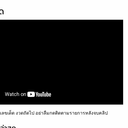
็ด
ลขเด็ด งวดถัดไป อย่าลืมกดติดตามรายการหลังจบคลิป