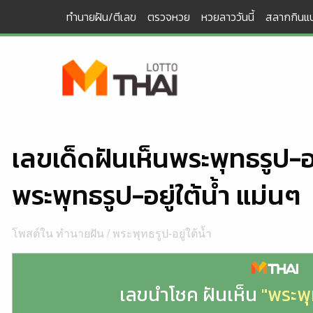
Skip
ทำนายฝัน/ตีเลข
ตรวจหวย
หวยลาววันนี้
สลากกินแบ
to
content
เลขเด็ดฝันเห็นพระพุทธรูป-อย
พระพุทธรูป-อยู่ใต้น้ำ แม่นๆ
โพสต์ใน
ทำนายฝัน
/
พระพุทธรูป-อยู่ใต้น้ำ
เลขนำโชค ฝันเห็น
"พระพุท