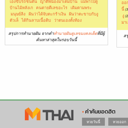
เองขับรถชนต้น
ญาติพี่น้องมาเต็มบ้าน
แม่พาไปดู
ออก
บ้านไม้หลังเก
คนตายตีเลขอะไร
เดิมตามพระ
นี้
(3
มนุษย์ลิง
ฝันว่าได้จับตะกร้าเงิน
ฝันว่าตะขาบกับงู
งู
(2
ตัวเล็
ได้กินลาบเนื้อดิบ
ว่าตนเองตั้งท้อง
มาเ
สรุปการทำนายฝัน จากคำ
ทำนายฝันดูเลขมงคลเด็ด
ที่มีผู้
สร
ค้นหาล่าสุดในรอบวันนี้
คำค้นยอดฮิต
หวยวันนี้
หวยออก