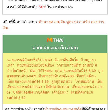
ควรคำที่ใช้ค้นหาคือ
"เต่า"
ในการทำนายฝัน
คลิกที่นี่ หากต้องการ
ทำนายความฝัน ดูดวงความรัก ดวงการ
เงิน
ผลตีเลขมงคลเด็ด ล่าสุด
หวยแกรนด์วันอาทิตย์16-8-69
ผัวเอาลิ้นเลียจิ๋ม
บ้านถูกยก
เคล้า
หวยหุ้น233พค56ปิดเที่ยง
ถูกหวยแกรนด์วันอาทิตย์16
ฝ้าเต็มใบหน้า
ฝันว่าได้ไพ่ตอง
ถูกหวยแกรนด์วันนี้16-8-69
ถูก
หวยแกรนด์16-8-69
ท้ายรางวัลที่1-16มี-ค56
ขี่ลดกับเพื่อน
เห็นเด่นหวยแกรนด์16-8-69
ลูกสุนัขตัวเมีย
โจรล้อมบ้าน
เห็น
เด็ดหวยแกรนด์16-8-69
เตี่ยไปหาทิดก่อน
เด็ดหวยแกรนด์16-8-
69
ขุดดินเจอศพเน่าขุดดินต
เด็กอุ้มแมว
เลขเด็ดหวยแก
รนด์16-8-69
สรุปการทำนายฝัน จากคำ
ทำนายฝันดูเลขมงคลเด็ด
ที่มีผู้ค้นหาล่าสุด