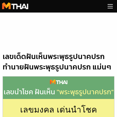
Skip
to
content
เลขเด็ดฝันเห็นพระพุธรูปนาคปรก
ทำนายฝันพระพุธรูปนาคปรก แม่นๆ
เลขนำโชค ฝันเห็น
"พระพุธรูปนาคปรก"
เลขมงคล เด่นนำโชค