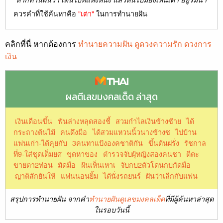
ควรคำที่ใช้ค้นหาคือ
"เต่า"
ในการทำนายฝัน
คลิกที่นี่ หากต้องการ
ทำนายความฝัน ดูดวงความรัก ดวงการ
เงิน
ผลตีเลขมงคลเด็ด ล่าสุด
เงินเดือนขึ้น
ฟันล่างหลุดสองชี้
สวมกำไลเงินข้างซ้าย
ได้
กระถางต้นไม้
คนดึงมือ
ได้สวมแหวนนิ้วนางข้างซ
ไปบ้าน
แฟนเก่า-ได้คุยกับ
3คนทาแป้งองคชาติกัน
ขึ้นต้นฝรั่ง
รัชกาล
ที่9-ใส่ชุดเต็มยศ
ขุดหาของ
ตำรวจจับผุ้หญิงสองคนชา
ตีตะ
ขายตา2ท่อน
มัดมือ
ฝ้นเห็นเหาเ
จับกบ2ตัวโดนกบกัดมือ
ญาติสักยันให้
แฟนนอนยิ้ม
ไดันั่งรถยนร์
ฝันว่าเลืกกับแฟน
สรุปการทำนายฝัน จากคำ
ทำนายฝันดูเลขมงคลเด็ด
ที่มีผู้ค้นหาล่าสุด
ในรอบวันนี้