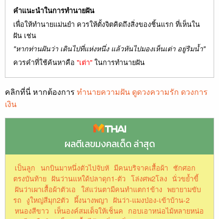
คำแนะนำในการทำนายฝัน
เพื่อให้ทำนายแม่นยำ ควรให้ตั้งจิตคิดถึงสิ่งของชิ้นแรก ที่เห็นใน
ฝัน เช่น
"หากท่านฝันว่า เดินไปที่แห่งหนึ่ง แล้วหันไปมองเห็นเต่า อยู่ริมน้ำ"
ควรคำที่ใช้ค้นหาคือ
"เต่า"
ในการทำนายฝัน
คลิกที่นี่ หากต้องการ
ทำนายความฝัน ดูดวงความรัก ดวงการ
เงิน
ผลตีเลขมงคลเด็ด ล่าสุด
เป็นลูก
นกบินมาหนึ่งตัวไปจับหั
มีคนบริจาคเสื้อผ้า
ชักศอก
ตรงบันท้าย
ฝันว่านแหใด้ปลาดุก1-ตัว
โล่งศพ2โลง
นั่วขย้ำขี้
ฝันว่าเผาเสื้อผ้าตัวเอ
ใส่แว่นตามีคนทำแตก1ข้าง
พยายามขับ
รถ
งูใหญ่สีมุก2ตัว
ผึ้งนางพญา
ฝันว่า-แมงป่อง-เข้าบ้าน-2
หนองสีขาว
เห็นองค์สมเด็จให้เช็นค
กอบเอาหน่อไม้หลายหน่อ