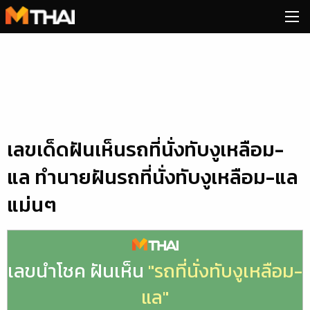
Skip
to
content
เลขเด็ดฝันเห็นรถที่นั่งทับงูเหลือม-
แล ทำนายฝันรถที่นั่งทับงูเหลือม-แล
แม่นๆ
เลขนำโชค ฝันเห็น
"รถที่นั่งทับงูเหลือม-
แล"