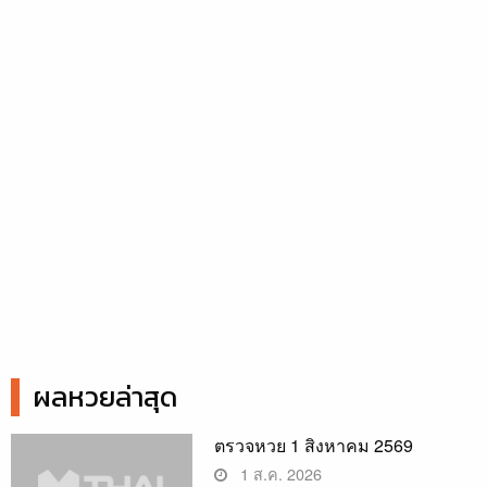
ผลหวยล่าสุด
ตรวจหวย 1 สิงหาคม 2569
1 ส.ค. 2026