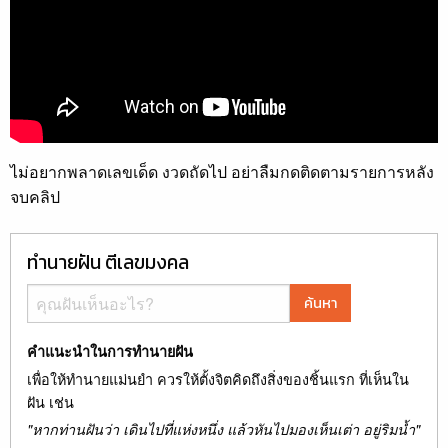
ไม่อยากพลาดเลขเด็ด งวดถัดไป อย่าลืมกดติดตามรายการหลัง
จบคลิป
ทำนายฝัน ตีเลขมงคล
ค้นหา
คำแนะนำในการทำนายฝัน
เพื่อให้ทำนายแม่นยำ ควรให้ตั้งจิตคิดถึงสิ่งของชิ้นแรก ที่เห็นใน
ฝัน เช่น
"หากท่านฝันว่า เดินไปที่แห่งหนึ่ง แล้วหันไปมองเห็นเต่า อยู่ริมน้ำ"