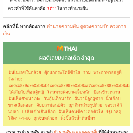
ควรคำที่ใช้ค้นหาคือ
"เต่า"
ในการทำนายฝัน
คลิกที่นี่ หากต้องการ
ทำนายความฝัน ดูดวงความรัก ดวงการ
เงิน
ผลตีเลขมงคลเด็ด ล่าสุด
ฝันเ็นเลขในกล้วย
ตุ๊กแกกระโดด้ข้าใส่
ร่วม
พระอาพาธอยู่ที่
วัดสวยง
xe0xb8x9dxe0xb8xb1xe0xb8x99xe0xb8xa7xe0xb9x88xe0xb8xb2
ได้เสียกับเพื่อนผู้หญิ
โดนพายุพัดบาดเจ็บหนัก
ป้อนข้าวหลาน
ฝันเห็นศพเน่าเฟะ
วันอุ้มเด็กน่ารัก
ฝันว่ามีลูกผูชาย
นิ้วเกือบ
ขาดเลือดออก
จับปลาช่อน2ตัว
ญาติมาถ่ายรูปด้วย
จอระเค้กิ
นปลา
ปรสิตเข้าเส้นเลือด
ฝันเห็นคนขี่คางคกตัวให
รัฐบาลคู่
โต๊ด17-1-66
ถูกจับหน้าอก
นั่งขี้แล้วน้ำดันขี้มา
สรุปการทำนายฝัน จากคำ
ทำนายฝันดูเลขมงคลเด็ด
ที่มีผู้ค้นหาล่าสุด