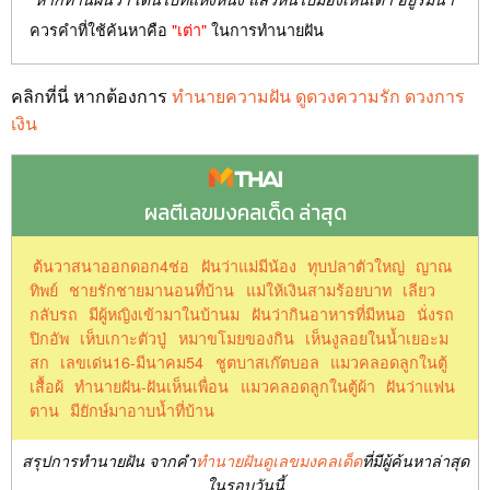
ควรคำที่ใช้ค้นหาคือ
"เต่า"
ในการทำนายฝัน
คลิกที่นี่ หากต้องการ
ทำนายความฝัน ดูดวงความรัก ดวงการ
เงิน
ผลตีเลขมงคลเด็ด ล่าสุด
ต้นวาสนาออกดอก4ช่อ
ฝันว่าแม่มีน้อง
ทุบปลาตัวใหญ่
ญาณ
ทิพย์
ชายรักชายมานอนที่บ้าน
แม่ให้เงินสามร้อยบาท
เลียว
กลับรถ
มีผู้หญิงเข้ามาในบ้านม
ฝันว่ากินอาหารที่มีหนอ
นั่งรถ
ปิกอัพ
เห็บเกาะตัวปู่
หมาขโมยของกิน
เห็นงูลอยในน้ำเยอะม
สก
เลขเด่น16-มีนาคม54
ชูตบาสเก๊ตบอล
แมวคลอดลูกในตู้
เสื้อผ้
ทํานายฝัน-ฝันเห็นเพื่อน
แมวคลอดลูกในตู้ผ้า
ฝันว่าแฟน
ตาน
มียักษ์มาอาบน้ำที่บ้าน
สรุปการทำนายฝัน จากคำ
ทำนายฝันดูเลขมงคลเด็ด
ที่มีผู้ค้นหาล่าสุด
ในรอบวันนี้