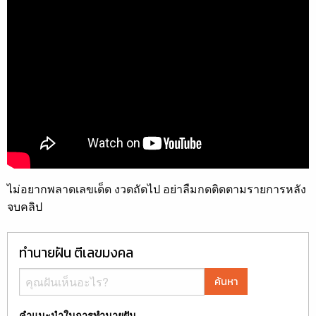
ไม่อยากพลาดเลขเด็ด งวดถัดไป อย่าลืมกดติดตามรายการหลัง
จบคลิป
ทำนายฝัน ตีเลขมงคล
ค้นหา
คำแนะนำในการทำนายฝัน