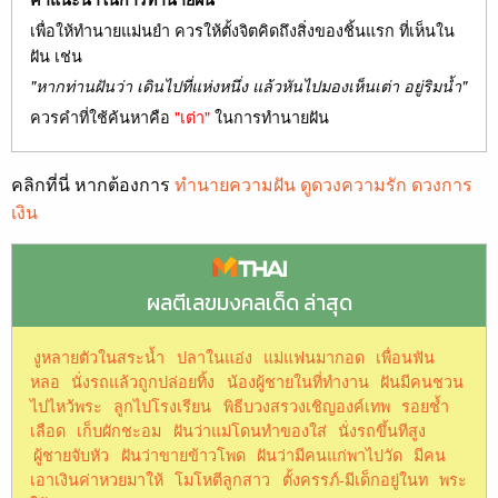
เพื่อให้ทำนายแม่นยำ ควรให้ตั้งจิตคิดถึงสิ่งของชิ้นแรก ที่เห็นใน
ฝัน เช่น
"หากท่านฝันว่า เดินไปที่แห่งหนึ่ง แล้วหันไปมองเห็นเต่า อยู่ริมน้ำ"
ควรคำที่ใช้ค้นหาคือ
"เต่า"
ในการทำนายฝัน
คลิกที่นี่ หากต้องการ
ทำนายความฝัน ดูดวงความรัก ดวงการ
เงิน
ผลตีเลขมงคลเด็ด ล่าสุด
งูหลายตัวในสระน้ำ
ปลาในแอ่ง
แม่แฟนมากอด
เพื่อนฟัน
หลอ
นั่งรถแล้วถูกปล่อยทิ้ง
น้องผู้ชายในที่ทำงาน
ฝันมีคนชวน
ไปไหว้พระ
ลูกไปโรงเรียน
พิธีบวงสรวงเชิญองค์เทพ
รอยช้ำ
เลือด
เก็บผักชะอม
ฝันว่าแม่โดนทำของใส่
นั่งรถขึ้นทีสูง
ผู้ชายจับหัว
ฝันว่าขายข้าวโพด
ฝันว่ามีคนแก่พาไปวัด
มีคน
เอาเงินค่าหวยมาให้
โมโหตีลูกสาว
ตั้งครรภ์-มีเด็กอยู่ในท
พระ