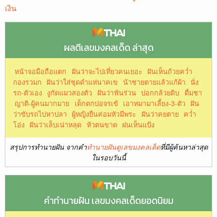
เงิน
ผลตีเลขมงคลเด็ด ล่าสุด
หน้าจอมือถือแตก
ฝันว่าจะไปเที่ยวคนเยอะ
ฝันเห็นถ้วยคว่ำ
กองรวมก
ฝันว่าใส่ชุดดำแห่นาคเข
น้าชายตายแล้วแก้ผ้า
นั่ง
รถ-ตัวเอง
งูกัดแมวสองตัว
ฝันว่าฟันร่วน
ปอกกล้วยดิบ
ดื่มชา
ญาติ-ผู้คนมากมาย
เด็กตกบ่อจรเข้
เอาหมามาเลี้ยง-3-ตัว
ฝัน
ว่าขับรถไปหาปลา
ผู้หญิงยืนค่อมหัวมีพระ
ฝันว่าคยตาย
คว่ำ
โอ่ง
ฝันว่าเล็บเน่าหลุด
ห้วตนขาด
ฝนเห็นแป้ง
สรุปการทำนายฝัน จากคำ
ทำนายฝันดูเลขมงคลเด็ด
ที่มีผู้ค้นหาล่าสุด
ในรอบวันนี้
คำทำนายฝัน เลขมงคลเด็ดยอดนิยม