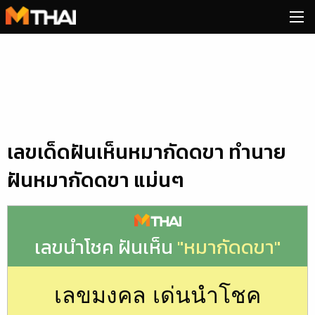
Skip
to
content
เลขเด็ดฝันเห็นหมากัดดขา ทำนาย
ฝันหมากัดดขา แม่นๆ
เลขนำโชค ฝันเห็น
"หมากัดดขา"
เลขมงคล เด่นนำโชค