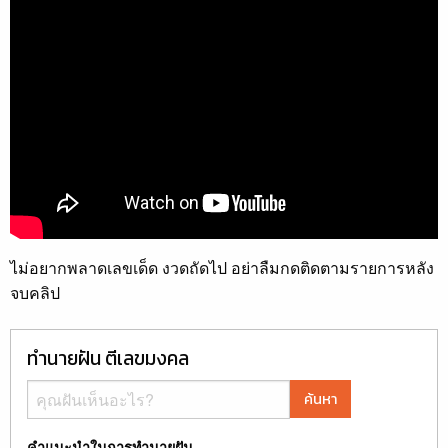
ไม่อยากพลาดเลขเด็ด งวดถัดไป อย่าลืมกดติดตามรายการหลัง
จบคลิป
ทำนายฝัน ตีเลขมงคล
ค้นหา
คำแนะนำในการทำนายฝัน