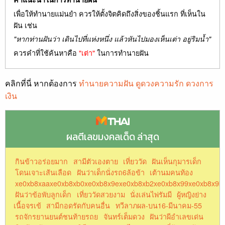
เพื่อให้ทำนายแม่นยำ ควรให้ตั้งจิตคิดถึงสิ่งของชิ้นแรก ที่เห็นใน
ฝัน เช่น
"หากท่านฝันว่า เดินไปที่แห่งหนึ่ง แล้วหันไปมองเห็นเต่า อยู่ริมน้ำ"
ควรคำที่ใช้ค้นหาคือ
"เต่า"
ในการทำนายฝัน
คลิกที่นี่ หากต้องการ
ทำนายความฝัน ดูดวงความรัก ดวงการ
เงิน
ผลตีเลขมงคลเด็ด ล่าสุด
กินข้าวอร่อยมาก
สามีตัวเองตาย
เที่ยววัด
ฝันเห็นกุมารเด็ก
โดนเจาะเส้นเลือด
ฝันว่าเด็กนั่งรถ6ล้อข้า
เต้านมคนท้อง
xe0xb8xaaxe0xb8xb0xe0xb8x9exe0xb8xb2xe0xb8x99xe0xb8x9b
ฝันว่าข้อพับลูกเด็ก
เที่ยววัดสวยงาม
นั่งเล่นไพ่รัมมี
ผู้หญิงย่าง
เนื้อจรเข้
สามีกอดรัดกับคนอื่น
ทวีลาภผล-บน16-มีนาคม-55
รถจักรยานยนต์ชนท้ายรถย
จันทร์เต็มดวง
ฝันว่าผีอำเลขเด่น