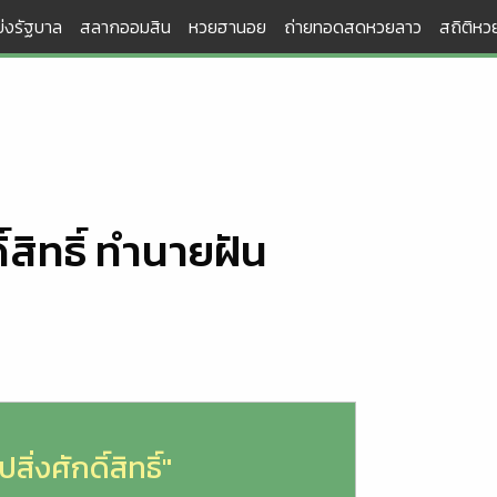
่งรัฐบาล
สลากออมสิน
หวยฮานอย
ถ่ายทอดสดหวยลาว
สถิติหวย
ิ์สิทธิ์ ทำนายฝัน
ปสิ่งศักดิ์สิทธิ์"