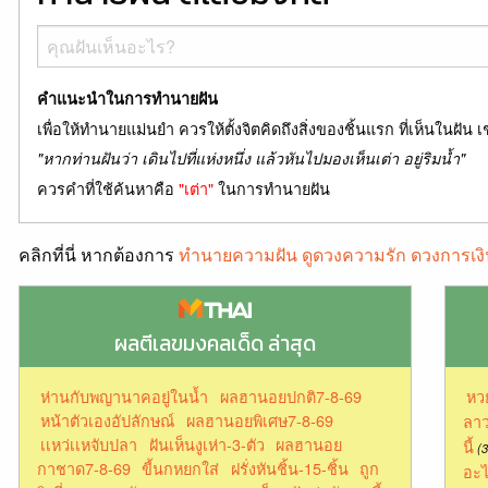
คำแนะนำในการทำนายฝัน
เพื่อให้ทำนายแม่นยำ ควรให้ตั้งจิตคิดถึงสิ่งของชิ้นแรก ที่เห็นในฝัน เ
"หากท่านฝันว่า เดินไปที่แห่งหนึ่ง แล้วหันไปมองเห็นเต่า อยู่ริมน้ำ"
ควรคำที่ใช้ค้นหาคือ
"เต่า"
ในการทำนายฝัน
คลิกที่นี่ หากต้องการ
ทำนายความฝัน ดูดวงความรัก ดวงการเงิ
ผลตีเลขมงคลเด็ด ล่าสุด
ห่านกับพญานาคอยู่ในน้ำ
ผลฮานอยปกติ7-8-69
หว
หน้าตัวเองอัปลักษณ์
ผลฮานอยพิเศษ7-8-69
ลาว
เเหว่เเหจับปลา
ฝันเห็นงูเห่า-3-ตัว
ผลฮานอย
นี้
(3
กาชาด7-8-69
ขี้นกหยกใส่
ฝรั่งหันชิ้น-15-ชิ้น
ถูก
อะไ