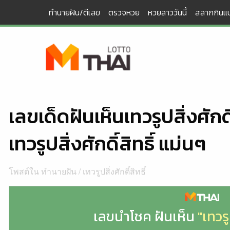
Skip
ทำนายฝัน/ตีเลข
ตรวจหวย
หวยลาววันนี้
สลากกินแบ
to
content
เลขเด็ดฝันเห็นเทวรูปสิ่งศักด
เทวรูปสิ่งศักดิ์สิทธิ์ แม่นๆ
โพสต์ใน
ทำนายฝัน
/
เทวรูปสิ่งศักดิ์สิทธิ์
เลขนำโชค ฝันเห็น
"เทวรู