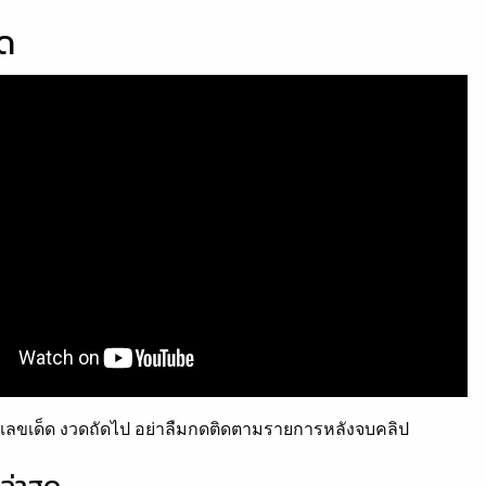
็ด
ลขเด็ด งวดถัดไป อย่าลืมกดติดตามรายการหลังจบคลิป