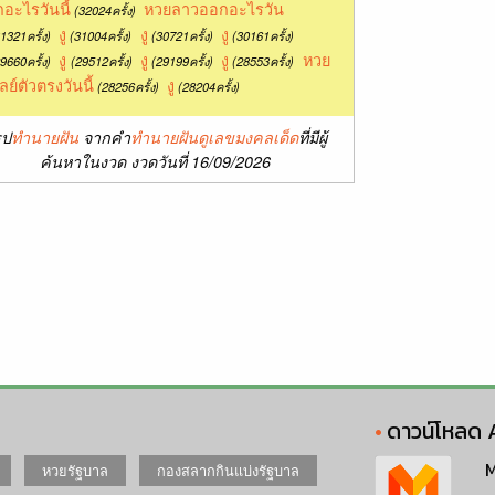
อะไรวันนี้
หวยลาวออกอะไรวัน
(32024ครั้ง)
งู
งู
งู
1321ครั้ง)
(31004ครั้ง)
(30721ครั้ง)
(30161ครั้ง)
งู
งู
งู
หวย
9660ครั้ง)
(29512ครั้ง)
(29199ครั้ง)
(28553ครั้ง)
ลย์ตัวตรงวันนี้
งู
(28256ครั้ง)
(28204ครั้ง)
ุป
ทำนายฝัน
จากคำ
ทำนายฝันดูเลขมงคลเด็ด
ที่มีผู้
ค้นหาในงวด งวดวันที่ 16/09/2026
ดาวน์โหลด 
M
หวยรัฐบาล
กองสลากกินแบ่งรัฐบาล