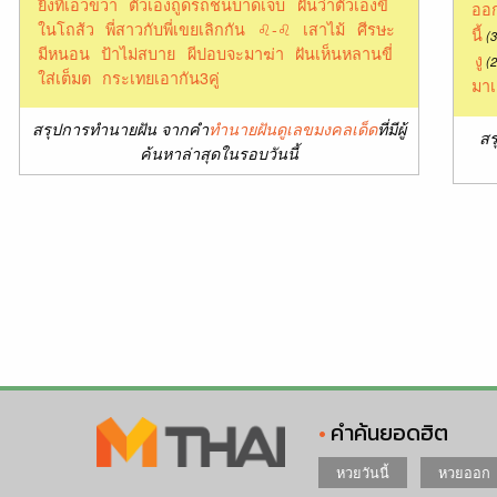
ยิงที่เอวขวา
ตัวเองถูดรถชนบาดเจ็บ
ฝันว่าตัวเองขี้
ออก
ในโถส้ว
พี่สาวกับพี่เขยเลิกกัน
♌︎-♌
เสาไม้
ศีรษะ
นี้
(3
มีหนอน
ป้าไม่สบาย
ผีปอบจะมาฆ่า
ฝันเห็นหลานขี่
งู
(2
ใส่เต็มต
กระเทยเอากัน3คู่
มาเ
สรุปการทำนายฝัน จากคำ
ทำนายฝันดูเลขมงคลเด็ด
ที่มีผู้
สร
ค้นหาล่าสุดในรอบวันนี้
คำค้นยอดฮิต
หวยวันนี้
หวยออก