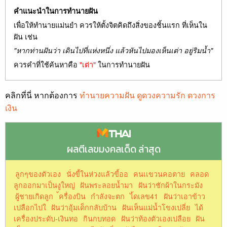
คำแนะนำในการทำนายฝัน
เพื่อให้ทำนายแม่นยำ ควรให้ตั้งจิตคิดถึงสิ่งของชิ้นแรก ที่เห็นใน
ฝัน เช่น
"หากท่านฝันว่า เดินไปที่แห่งหนึ่ง แล้วหันไปมองเห็นเต่า อยู่ริมน้ำ"
ควรคำที่ใช้ค้นหาคือ
"เต่า"
ในการทำนายฝัน
คลิกที่นี่ หากต้องการ
ทำนายความฝัน ดูดวงความรัก ดวงการ
เงิน
ผลตีเลขมงคลเด็ด ล่าสุด
ลูกๆของตัวเอง
นั่งขี้ในห่วงแล้วขี้ออ
คนเเขวนคอตาย
คลอด
ลูกออกมาเป็นงูใหญ่
ฝันพระลอยน้ำมา
ฝันว่าชักผ้าในกระมัง
ผู้ชายเกิดลูก
้ครื่องบิน
กำลังจะตก
ไ้ดเลข41
ฝันว่าเอาข้าว
เปลือกไปใ
ฝันว่าอุ้มเด็กกลับบ้าน
ฝันเห็นแม่น้ำโขงเปลี่ย
ได้
เครื่องประดับ-เงินทอ
กินกบทอด
ฝันว่าท้องตัวเองเปลือย
ฝัน