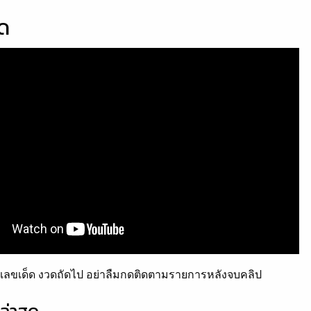
็ด
ลขเด็ด งวดถัดไป อย่าลืมกดติดตามรายการหลังจบคลิป