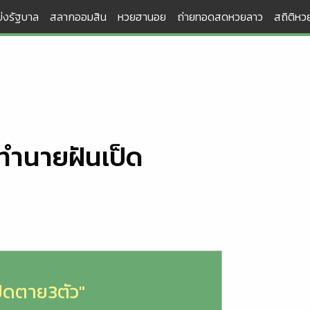
่งรัฐบาล
สลากออมสิน
หวยฮานอย
ถ่ายทอดสดหวยลาว
สถิติหวย
 ทำนายฝันเป็ด
ป็ดตาย3ตัว"