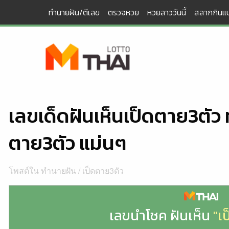
Skip
ทำนายฝัน/ตีเลข
ตรวจหวย
หวยลาววันนี้
สลากกินแบ
to
content
เลขเด็ดฝันเห็นเป็ดตาย3ตัว
ตาย3ตัว แม่นๆ
โพสต์ใน
ทำนายฝัน
/
เป็ดตาย3ตัว
เลขนำโชค ฝันเห็น
"เ