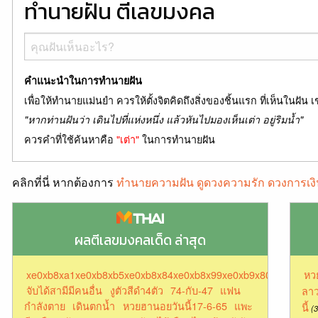
ทำนายฝัน ตีเลขมงคล
คำแนะนำในการทำนายฝัน
เพื่อให้ทำนายแม่นยำ ควรให้ตั้งจิตคิดถึงสิ่งของชิ้นแรก ที่เห็นในฝัน เ
"หากท่านฝันว่า เดินไปที่แห่งหนึ่ง แล้วหันไปมองเห็นเต่า อยู่ริมน้ำ"
ควรคำที่ใช้ค้นหาคือ
"เต่า"
ในการทำนายฝัน
คลิกที่นี่ หากต้องการ
ทำนายความฝัน ดูดวงความรัก ดวงการเงิ
ผลตีเลขมงคลเด็ด ล่าสุด
xe0xb8xa1xe0xb8xb5xe0xb8x84xe0xb8x99xe0xb9x80xe0xb8xa
หว
จับได้สามีมีคนอื่น
งูตัวสีดำ4ตัว
74-กับ-47
แฟน
ลาว
กำลังตาย
เดินตกน้ำ
หวยฮานอยวันนี้17-6-65
แพะ
นี้
(3