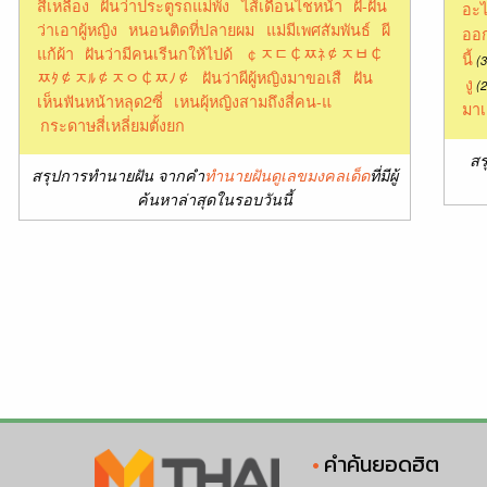
สีเหลือง
ฝันว่าประตูรถแม่พัง
ไส้เดือนไชหน้า
ฝั-ฝัน
อะไ
ว่าเอาผู้หญิง
หนอนติดที่ปลายผม
แม่มีเพศสัมพันธ์
ผี
ออก
แก้ผ้า
ฝันว่ามีคนเรีนกให้ไปด้
￠ﾸﾧ￠ﾹﾈ￠ﾸﾲ￠
นี้
(3
ﾹﾀ￠ﾸﾙ￠ﾸﾷ￠ﾹﾉ￠
ฝันว่าผีผู้หญิงมาขอเสื
ฝัน
งู
(2
เห็นฟันหน้าหลุด2ซี่
เหนผุ้หญิงสามถึงสี่คน-แ
มาเ
กระดาษสี่เหลี่ยมตั้งยก
สร
สรุปการทำนายฝัน จากคำ
ทำนายฝันดูเลขมงคลเด็ด
ที่มีผู้
ค้นหาล่าสุดในรอบวันนี้
คำค้นยอดฮิต