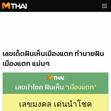
Skip
to
content
เลขเด็ดฝันเห็นเมืองแตก ทำนายฝัน
เมืองแตก แม่นๆ
เลขนำโชค ฝันเห็น
"เมืองแตก"
เลขมงคล เด่นนำโชค