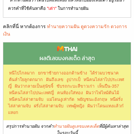
ควรคำที่ใช้ค้นหาคือ
"เต่า"
ในการทำนายฝัน
คลิกที่นี่ หากต้องการ
ทำนายความฝัน ดูดวงความรัก ดวงการ
เงิน
ผลตีเลขมงคลเด็ด ล่าสุด
หนีไปไกลมาก
ยกขาซ้ายกางออกด้านข้าง
ได้ร่วมบวชนาค
ต้นลำใยลูกดกมาก
ฝันถึงเลข
งูปากเป็
หนีคนไล่ล่าไปประเทศ
ญี่
ฝันว่ากลายเป็นสุนัขจิ้
ขับรถกะบะสีขาวเก่า
เห็นปืน-357
หนีคนไล่ล่าไปปนะเทศญี่
คนท้องใส่ทอง
ฝันว่าไฟไหม้ต้นไม้
หนีคนไล่ล่าตามจับ
แม่โดนงูเห่ากัด
พยัญชนะอังกฤษ
หนีฝรั่ง
ไล่ล่าตามจับ
ฝรั่งไล่ล่าตามจับ
เทพผู้หญิง
ฝันว่าโดนแทงแล้วก๋
แทงก
สรุปการทำนายฝัน จากคำ
ทำนายฝันดูเลขมงคลเด็ด
ที่มีผู้ค้นหาล่าสุด
ในรอบวันนี้