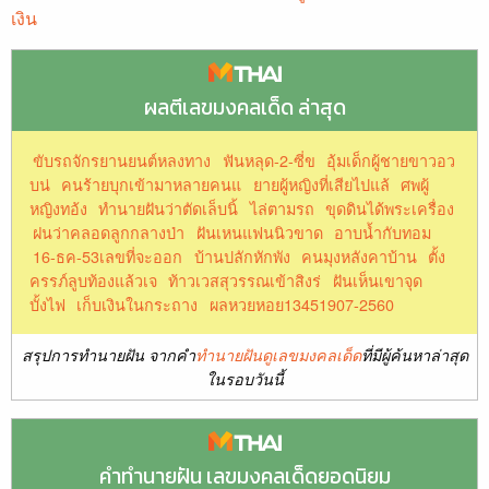
เงิน
ผลตีเลขมงคลเด็ด ล่าสุด
ขับรถจักรยานยนต์หลงทาง
ฟันหลุด-2-ซี่ข
อุ้มเด็กผู้ชายขาวอว
บน่
คนร้ายบุกเข้ามาหลายคนแ
ยายผู้หญิงที่เสียไปแล้
ศพผู้
หญิงทอ้ง
ทํานายฝันว่าตัดเล็บนิ้
ไล่ตามรถ
ขุดดินได้พระเครื่อง
ฝนว่าคลอดลูกกลางป่า
ฝันเหนแฟนนิวขาด
อาบน้ำกับทอม
16-ธค-53เลขที่จะออก
บ้านปลักหักพัง
คนมุงหลังคาบ้าน
ตั้ง
ครรภ์ลูบท้องแล้วเจ
ท้าวเวสสุวรรณเข้าสิงร่
ฝันเห็นเขาจุด
บั้งไฟ
เก็บเงินในกระถาง
ผลหวยหอย13451907-2560
สรุปการทำนายฝัน จากคำ
ทำนายฝันดูเลขมงคลเด็ด
ที่มีผู้ค้นหาล่าสุด
ในรอบวันนี้
คำทำนายฝัน เลขมงคลเด็ดยอดนิยม