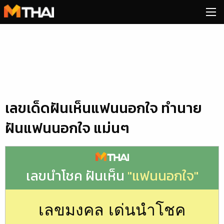
Skip
to
content
เลขเด็ดฝันเห็นแฟนนอกใจ ทำนาย
ฝันแฟนนอกใจ แม่นๆ
เลขนำโชค ฝันเห็น
"แฟนนอกใจ"
เลขมงคล เด่นนำโชค