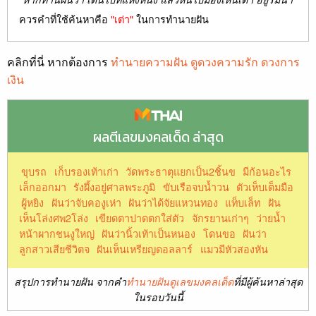
ควรคำที่ใช้ค้นหาคือ
"เต่า"
ในการทำนายฝัน
คลิกที่นี่ หากต้องการ
ทำนายความฝัน ดูดวงความรัก ดวงการ
เงิน
ผลตีเลขมงคลเด็ด ล่าสุด
ขุบรถ
เก็บรองเท้าเก่า
วัดพระธาตุแยกเป็น2ชิ้นข
มีก้อนอะไร
เล็กออกมา
รังผึ้งอยู่ศาลพระภูมิ
ขับเรือจบน้ำวน
ตัวเห็บเต็มมือ
ผู้หยิง
ฝันว่าจับคองูเห่า
ฝันว่าได้จัยแหวนทอง
แท็บเล็ท
ฝัน
เห็นโล่งศพ2โล่ง
เขียดตาปาดตกใส่ตัว
จักรยานเก่าๆ
ว่ายน้ำ
หน้าผากชนงูใหญ่
ฝันว่านิ้วเท้าเป็นหนอง
โดนขอ
ฝันว่า
ลูกสาวเสียชีวิตจ
ฝันเห็นเหรียญดอลลาร์
แมวมีหัวสองหัน
สรุปการทำนายฝัน จากคำ
ทำนายฝันดูเลขมงคลเด็ด
ที่มีผู้ค้นหาล่าสุด
ในรอบวันนี้