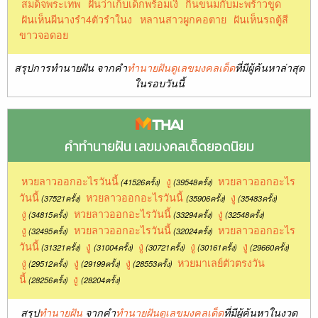
สมด็จพระเทพ
ฝันว่าเก็บเด็กพร้อมเงิ
กินขนมกับมะพร้าวขูด
ฝันเห็นผีนางรำ4ตัวรำในง
หลานสาวผูกคอตาย
ฝันเห็นรถตู้สี
ขาวจอดอย
สรุปการทำนายฝัน จากคำ
ทำนายฝันดูเลขมงคลเด็ด
ที่มีผู้ค้นหาล่าสุด
ในรอบวันนี้
คำทำนายฝัน เลขมงคลเด็ดยอดนิยม
หวยลาวออกอะไรวันนี้
งู
หวยลาวออกอะไร
(41526ครั้ง)
(39548ครั้ง)
วันนี้
หวยลาวออกอะไรวันนี้
งู
(37521ครั้ง)
(35906ครั้ง)
(35483ครั้ง)
งู
หวยลาวออกอะไรวันนี้
งู
(34815ครั้ง)
(33294ครั้ง)
(32548ครั้ง)
งู
หวยลาวออกอะไรวันนี้
หวยลาวออกอะไร
(32495ครั้ง)
(32024ครั้ง)
วันนี้
งู
งู
งู
งู
(31321ครั้ง)
(31004ครั้ง)
(30721ครั้ง)
(30161ครั้ง)
(29660ครั้ง)
งู
งู
งู
หวยมาเลย์ตัวตรงวัน
(29512ครั้ง)
(29199ครั้ง)
(28553ครั้ง)
นี้
งู
(28256ครั้ง)
(28204ครั้ง)
สรุป
ทำนายฝัน
จากคำ
ทำนายฝันดูเลขมงคลเด็ด
ที่มีผู้ค้นหาในงวด