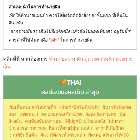
คำแนะนำในการทำนายฝัน
เพื่อให้ทำนายแม่นยำ ควรให้ตั้งจิตคิดถึงสิ่งของชิ้นแรก ที่เห็นใน
ฝัน เช่น
"หากท่านฝันว่า เดินไปที่แห่งหนึ่ง แล้วหันไปมองเห็นเต่า อยู่ริมน้ำ"
ควรคำที่ใช้ค้นหาคือ
"เต่า"
ในการทำนายฝัน
คลิกที่นี่ หากต้องการ
ทำนายความฝัน ดูดวงความรัก ดวงการ
เงิน
ผลตีเลขมงคลเด็ด ล่าสุด
ฝันเห็นคนบอกใหัเอาเด็ก
เป็นเจ้ามือไพ่ป๊อกเด้ง
ฝันว่าไปจังหวัด
แพร่
เลขเด่น-1-ธค-53แหวนเขียวมรต
ฝะนปลิงเกาะคอ
นั่ง
ล้างก้น
คนท้องจับปลาช่อน
ได้ปลูกบ้านใหม่2หลัง
ใส่บาตร
ข้าวสารอาาหารแห
พี่สาวที่ตายไปนานแล้ว
ดาราที่เสียชีวิต
งานพิธีถถือศีล
ฝันว่าได้สรงน้ำพระแล้ว
มีคนเอาเงินมาให้400