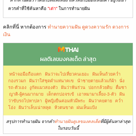
ควรคำที่ใช้ค้นหาคือ
"เต่า"
ในการทำนายฝัน
คลิกที่นี่ หากต้องการ
ทำนายความฝัน ดูดวงความรัก ดวงการ
เงิน
ผลตีเลขมงคลเด็ด ล่าสุด
หน้าจอมือถือแตก
ฝันว่าจะไปเที่ยวคนเยอะ
ฝันเห็นถ้วยคว่ำ
กองรวมก
ฝันว่าใส่ชุดดำแห่นาคเข
น้าชายตายแล้วแก้ผ้า
นั่ง
รถ-ตัวเอง
งูกัดแมวสองตัว
ฝันว่าฟันร่วน
ปอกกล้วยดิบ
ดื่มชา
ญาติ-ผู้คนมากมาย
เด็กตกบ่อจรเข้
เอาหมามาเลี้ยง-3-ตัว
ฝัน
ว่าขับรถไปหาปลา
ผู้หญิงยืนค่อมหัวมีพระ
ฝันว่าคยตาย
คว่ำ
โอ่ง
ฝันว่าเล็บเน่าหลุด
ห้วตนขาด
ฝนเห็นแป้ง
สรุปการทำนายฝัน จากคำ
ทำนายฝันดูเลขมงคลเด็ด
ที่มีผู้ค้นหาล่าสุด
ในรอบวันนี้