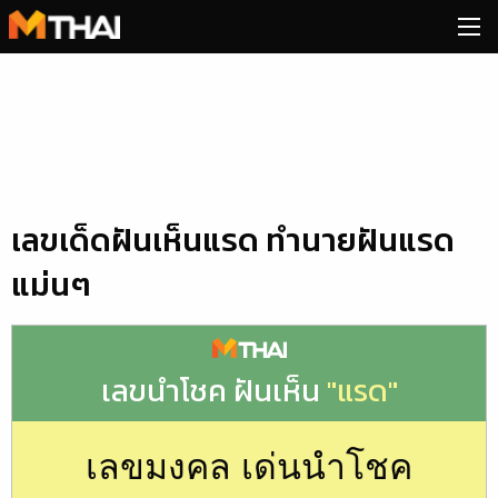
Skip
to
content
เลขเด็ดฝันเห็นแรด ทำนายฝันแรด
แม่นๆ
เลขนำโชค ฝันเห็น
"แรด"
เลขมงคล เด่นนำโชค