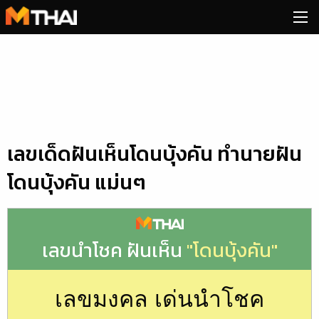
Skip
to
content
เลขเด็ดฝันเห็นโดนบุ้งคัน ทำนายฝัน
โดนบุ้งคัน แม่นๆ
เลขนำโชค ฝันเห็น
"โดนบุ้งคัน"
เลขมงคล เด่นนำโชค