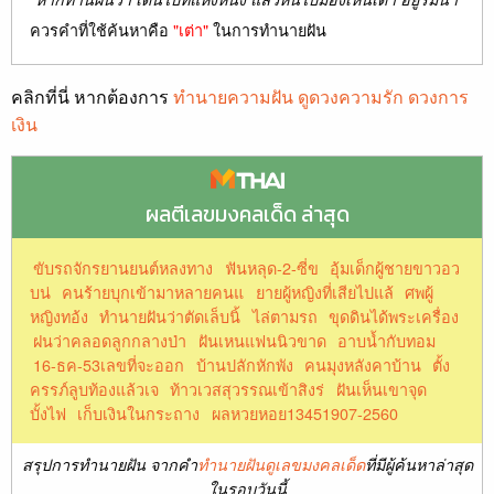
ควรคำที่ใช้ค้นหาคือ
"เต่า"
ในการทำนายฝัน
คลิกที่นี่ หากต้องการ
ทำนายความฝัน ดูดวงความรัก ดวงการ
เงิน
ผลตีเลขมงคลเด็ด ล่าสุด
ขับรถจักรยานยนต์หลงทาง
ฟันหลุด-2-ซี่ข
อุ้มเด็กผู้ชายขาวอว
บน่
คนร้ายบุกเข้ามาหลายคนแ
ยายผู้หญิงที่เสียไปแล้
ศพผู้
หญิงทอ้ง
ทํานายฝันว่าตัดเล็บนิ้
ไล่ตามรถ
ขุดดินได้พระเครื่อง
ฝนว่าคลอดลูกกลางป่า
ฝันเหนแฟนนิวขาด
อาบน้ำกับทอม
16-ธค-53เลขที่จะออก
บ้านปลักหักพัง
คนมุงหลังคาบ้าน
ตั้ง
ครรภ์ลูบท้องแล้วเจ
ท้าวเวสสุวรรณเข้าสิงร่
ฝันเห็นเขาจุด
บั้งไฟ
เก็บเงินในกระถาง
ผลหวยหอย13451907-2560
สรุปการทำนายฝัน จากคำ
ทำนายฝันดูเลขมงคลเด็ด
ที่มีผู้ค้นหาล่าสุด
ในรอบวันนี้