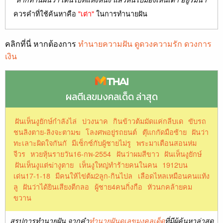
ควรคำที่ใช้ค้นหาคือ
"เต่า"
ในการทำนายฝัน
คลิกที่นี่ หากต้องการ
ทำนายความฝัน ดูดวงความรัก ดวงการ
เงิน
ผลตีเลขมงคลเด็ด ล่าสุด
ฝันเห็นงูยักษ์กำลังไล่
บ่วงนาค
กินข้าวต้มมัดแค่กลีบเด
ขับรถ
ชนลิงตาย-ลิงจะตามฆ
โลงศพอยู่รถยนต์
ตุ๊แกกัดมือซ้าย
ฝันว่า
ทะเลาะผิดใจกันกั
มีเซ็กซ์กับผู้ชายไม่รู
พระมาเตือนสอนห่ม
จีวร
หวยหุ้นรายวัน16-กพ-2554
ฝันว่าผมสีขาว
ฝันเห็นงูยักษ์
ฝันเห็นงูแต่ฆ่างูตาย
เห็นงูใหญ่ทำร้ายคนในคน
1912บน
เด่น17-1-18
มีคนให้ไข่ต้ม2ลูก-กินไปล
เลือดไหลเหมือนคนแท้ง
ลู
ฝันว่าได้ยินเสียงตีกลอ
ผู้ชาย4คนกิ่งกือ
หัวนกคล้ายคม
ขวาน
สรุปการทำนายฝัน จากคำ
ทำนายฝันดูเลขมงคลเด็ด
ที่มีผู้ค้นหาล่าสุด