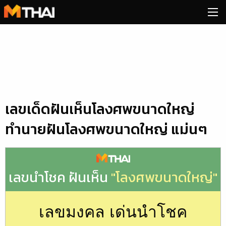
Skip
to
content
เลขเด็ดฝันเห็นโลงศพขนาดใหญ่
ทำนายฝันโลงศพขนาดใหญ่ แม่นๆ
เลขนำโชค ฝันเห็น
"โลงศพขนาดใหญ่"
เลขมงคล เด่นนำโชค