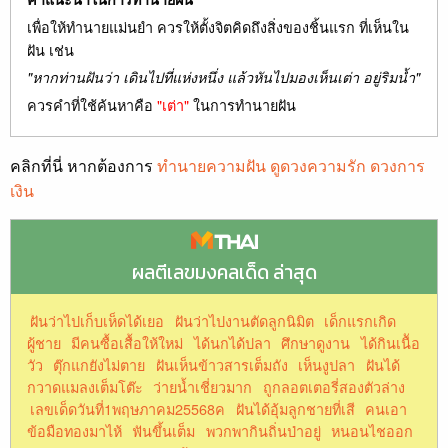
เพื่อให้ทำนายแม่นยำ ควรให้ตั้งจิตคิดถึงสิ่งของชิ้นแรก ที่เห็นใน
ฝัน เช่น
"หากท่านฝันว่า เดินไปที่แห่งหนึ่ง แล้วหันไปมองเห็นเต่า อยู่ริมน้ำ"
ควรคำที่ใช้ค้นหาคือ
"เต่า"
ในการทำนายฝัน
คลิกที่นี่ หากต้องการ
ทำนายความฝัน ดูดวงความรัก ดวงการ
เงิน
ผลตีเลขมงคลเด็ด ล่าสุด
ฝันว่าไปเก็บเห็ดได้เยอ
ฝันว่าไปงานตัดลูกนิมิต
เด็กแรกเกิด
ผู้ชาย
มีคนซื้อเสื้อให้ใหม่
ได้นกได้ปลา
ศึกษาดูงาน
ได้กินเนืัอ
วัว
ตุ๊กแกยังไม่ตาย
ฝันเห็นข้าวสารเต็มถัง
เห็นงูปลา
ฝันได้
กวาดแมลงเต็มโต๊ะ
ว่ายน้ำเชี่ยวมาก
ถูกลอตเตอรี่สองตัวล่าง
เลขเด็ดวันที่1พฤษภาคม25568ค
ฝันได้อุ้มลูกชายที่เสี
คนเอา
ข้อมือทองมาไห้
ฟันขึ้นเต็ม
พวกพากินถิ่นป่าอยู่
หนอนไชออก