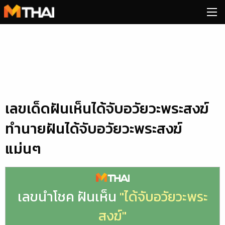
Skip
to
content
เลขเด็ดฝันเห็นได้จับอวัยวะพระสงฆ์
ทำนายฝันได้จับอวัยวะพระสงฆ์
แม่นๆ
เลขนำโชค ฝันเห็น
"ได้จับอวัยวะพระ
สงฆ์"