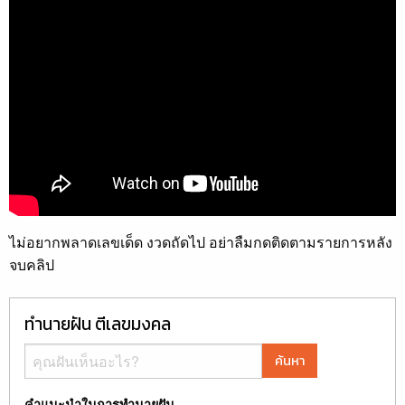
ไม่อยากพลาดเลขเด็ด งวดถัดไป อย่าลืมกดติดตามรายการหลัง
จบคลิป
ทำนายฝัน ตีเลขมงคล
ค้นหา
คำแนะนำในการทำนายฝัน