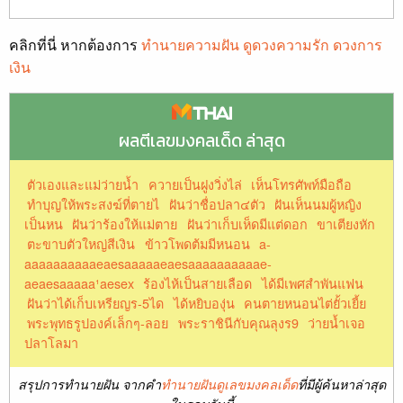
คลิกที่นี่ หากต้องการ
ทำนายความฝัน ดูดวงความรัก ดวงการ
เงิน
ผลตีเลขมงคลเด็ด ล่าสุด
ตัวเองและแม่ว่ายน้ำ
ควายเป็นฝูงวิ่งไล่
เห็นโทรศัพท์มือถือ
ทำบุญให้พระสงฆ์ที่ตายไ
ฝันว่าชื่อปลา๔ตัว
ฝันเห็นนมผู้หญิง
เป็นหน
ฝันว่าร้องให้แม่ตาย
ฝันว่าเก็บเห็ดมีแต่ดอก
ขาเตียงหัก
ตะขาบตัวใหญ่สีเงิน
ข้าวโพดต้มมีหนอน
a-
aaaaaaaaaaeaesaaaaaeaesaaaaaaaaaae-
aeaesaaaaa¹aesex
ร้องไห้เป็นสายเลือด
ได้มีเพศสำพันแฟน
ฝันว่าได้เก็บเหรียญร-5ได
ได้หยิบองุ่น
คนตายหนอนไต่ยั้วเยี้ย
พระพุทธรูปองค์เล็กๆ-ลอย
พระราชินีกับคุณลุงร9
ว่ายน้ำเจอ
ปลาโลมา
สรุปการทำนายฝัน จากคำ
ทำนายฝันดูเลขมงคลเด็ด
ที่มีผู้ค้นหาล่าสุด