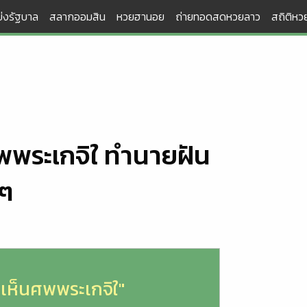
่งรัฐบาล
สลากออมสิน
หวยฮานอย
ถ่ายทอดสดหวยลาว
สถิติหวย
ศพพระเกจิใ ทำนายฝัน
นๆ
ยวเห็นศพพระเกจิใ"