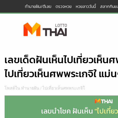
Skip
ทำนายฝัน/ตีเลข
ตรวจหวย
หวยลาววันนี้
สลากกินแบ
to
content
เลขเด็ดฝันเห็นไปเที่ยวเห็น
ไปเที่ยวเห็นศพพระเกจิใ แม่
โพสต์ใน
ทำนายฝัน
/
ไปเที่ยวเห็นศพพระเกจิใ
เลขนำโชค ฝันเห็น
"ไปเที่