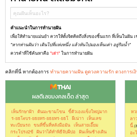
คำแนะนำในการทำนายฝัน
เพื่อให้ทำนายแม่นยำ ควรให้ตั้งจิตคิดถึงสิ่งของชิ้นแรก ที่เห็นในฝัน เ
"หากท่านฝันว่า เดินไปที่แห่งหนึ่ง แล้วหันไปมองเห็นเต่า อยู่ริมน้ำ"
ควรคำที่ใช้ค้นหาคือ
"เต่า"
ในการทำนายฝัน
คลิกที่นี่ หากต้องการ
ทำนายความฝัน ดูดวงความรัก ดวงการเงิ
ผลตีเลขมงคลเด็ด ล่าสุด
เห็นรักษาฝ้า
ต้นมะขามโขน
ขี้ตัวเองแข็งใหญ่มาก
หว
ร-ยธโeบร-ยธยทร-ยธยทร-ยธโ
ผีเน่าา
เห็นเลข
ลาว
ทะเบียนรถ
ขนที่ขึ้นที่หลังมือมัน
เห็นสายเอี๊ยม
นี้
(3
กระโปรง2ข้
ฝันว่าได้ทำพิธีจับผีปอ
ฝันเห็นช้างเดิน
อะไ