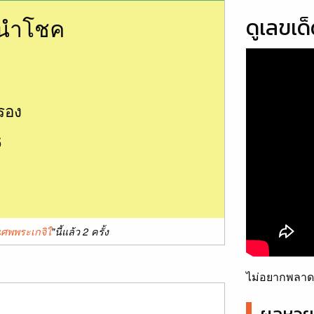
นนำโชค
ดูเลขเด
รอง
6
็นศพพระเกจิใ
"นี้แล้ว 2 ครั้ง
ไม่อยากพลาดเ