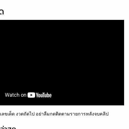
็ด
ลขเด็ด งวดถัดไป อย่าลืมกดติดตามรายการหลังจบคลิป