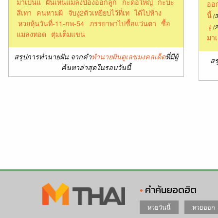
มาเป็นแ
ฝันเห็นแมลงป่องออกลูก
กะดอใหญ่
กะบะ
ออก
สีเทา
คนหามผี
จับงู2ตัวเหยียบไว้ที่เท
ได้ไปห้าง
นี้
(3
หวยหุ้นวันที่-11-กพ-54
ภรรยาพาไปซื้อแว่นตา
ซื้อ
งู
(2
แมลงทอด
ตุ่มเต็มแขน
มาเ
สรุปการทำนายฝัน จากคำ
ทำนายฝันดูเลขมงคลเด็ด
ที่มีผู้
สร
ค้นหาล่าสุดในรอบวันนี้
คำค้นยอดฮิต
หวยวันนี้
หวยออก