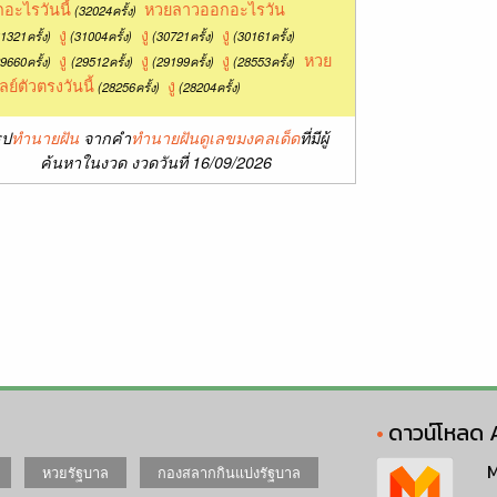
อะไรวันนี้
หวยลาวออกอะไรวัน
(32024ครั้ง)
งู
งู
งู
1321ครั้ง)
(31004ครั้ง)
(30721ครั้ง)
(30161ครั้ง)
งู
งู
งู
หวย
9660ครั้ง)
(29512ครั้ง)
(29199ครั้ง)
(28553ครั้ง)
ลย์ตัวตรงวันนี้
งู
(28256ครั้ง)
(28204ครั้ง)
ุป
ทำนายฝัน
จากคำ
ทำนายฝันดูเลขมงคลเด็ด
ที่มีผู้
ค้นหาในงวด งวดวันที่ 16/09/2026
ดาวน์โหลด 
M
หวยรัฐบาล
กองสลากกินแบ่งรัฐบาล