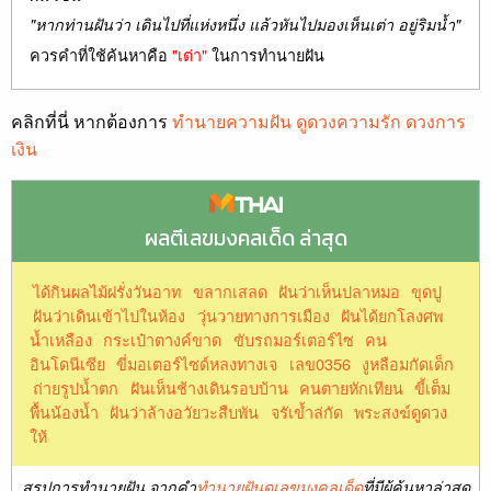
"หากท่านฝันว่า เดินไปที่แห่งหนึ่ง แล้วหันไปมองเห็นเต่า อยู่ริมน้ำ"
ควรคำที่ใช้ค้นหาคือ
"เต่า"
ในการทำนายฝัน
คลิกที่นี่ หากต้องการ
ทำนายความฝัน ดูดวงความรัก ดวงการ
เงิน
ผลตีเลขมงคลเด็ด ล่าสุด
ได้กินผลไม้ฝรั่งวันอาท
ขลากเสลด
ฝันว่าเห็นปลาหมอ
ขุดปู
ฝันว่าเดินเข้าไปในห้อง
วุ่นวายทางการเมือง
ฝันได้ยกโลงศพ
น้ำเหลือง
กระเป๋าตางค์ขาด
ขับรถมอร์เตอร์ไซ
คน
อินโดนีเซีย
ขี่มอเตอร์ไซด์หลงทางเจ
เลข0356
งูหลือมกัดเด็ก
ถ่ายรูปน้ำตก
ฝันเห็นช้างเดินรอบบ้าน
คนตายหักเทียน
ขี้เต็ม
พื้นน้องน้ำ
ฝันว่าล้างอวัยวะสืบพัน
จรัเข้ำล่กัด
พระสงฆ์ดูดวง
ให้
สรุปการทำนายฝัน จากคำ
ทำนายฝันดูเลขมงคลเด็ด
ที่มีผู้ค้นหาล่าสุด