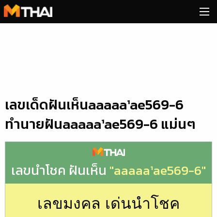
Skip
to
content
เลขเด็ดฝันเห็นaaaaa¹ae569-6
ทำนายฝันaaaaa¹ae569-6 แม่นๆ
เลขนำโชค ฝันเห็น
"aaaaa¹ae569-6"
เลขมงคล เด่นนำโชค